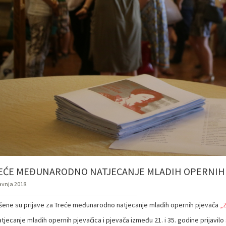
EĆE MEĐUNARODNO NATJECANJE MLADIH OPERNIH P
ravnja 2018.
šene su prijave za Treće međunarodno natjecanje mladih opernih pjevača
„Z
tjecanje mladih opernih pjevačica i pjevača između 21. i 35. godine prijavil