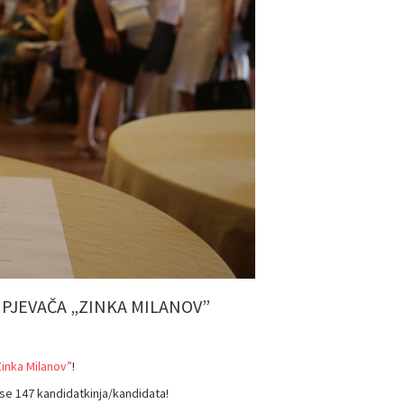
JEVAČA „ZINKA MILANOV”
inka Milanov”
!
o se 147 kandidatkinja/kandidata!