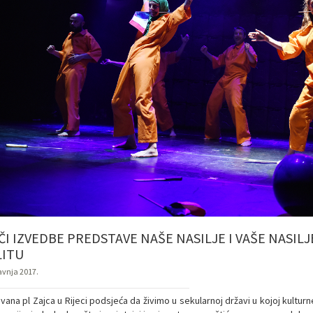
I IZVEDBE PREDSTAVE NAŠE NASILJE I VAŠE NASILJ
LITU
ravnja 2017.
vana pl Zajca u Rijeci podsjeća da živimo u sekularnoj državi u kojoj kulturn