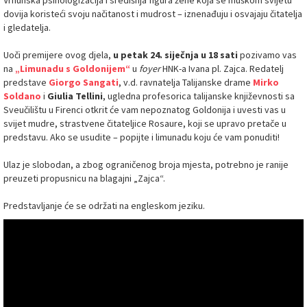
Vrhunska psihologizacija i središnja figura žene koja se muškom svijetu
dovija koristeći svoju načitanost i mudrost – iznenađuju i osvajaju čitatelja
i gledatelja.
Uoči premijere ovog djela,
u petak 24. siječnja u 18 sati
pozivamo vas
na
„Limunadu s Goldonijem“
u
foyer
HNK-a Ivana pl. Zajca. Redatelj
predstave
Giorgo Sangati
, v.d. ravnatelja Talijanske drame
Mirko
Soldano
i
Giulia Tellini
, ugledna profesorica talijanske književnosti sa
Sveučilištu u Firenci otkrit će vam nepoznatog Goldonija i uvesti vas u
svijet mudre, strastvene čitateljice Rosaure, koji se upravo pretače u
predstavu. Ako se usudite – popijte i limunadu koju će vam ponuditi!
Ulaz je slobodan, a zbog ograničenog broja mjesta, potrebno je ranije
preuzeti propusnicu na blagajni „Zajca“.
Predstavljanje će se održati na engleskom jeziku.