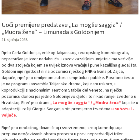
Uoči premijere predstave „La moglie saggia“ /
„Mudra žena“ – Limunada s Goldonijem
21. siječnja 2025.
Djelo Carla Goldonija, velikog talijanskog i europskog komediografa,
nepresušan je izvor nadahnuća i izazov kazališnim umjetnicima već više
od dva stoljeća kojem se uvijek iznova vraćaju i pune kazališna gledališta.
Goldoni nije rijetkost ni na pozornici riječkog HNK-a Ivana pl. Zajca,
dapače, riječ je o omiljenom autoru i umjetnika i publike. Posebno često
je na programu ansambla Talijanske drame, koji nam uskoro, u
koprodukciji s nacionalnim Teatrom Stabile del Veneto, na riječku
pozornicu donosi još jedno Goldonijevo djelo i to nikad ranije izvedeno u
Hrvatskoj. Riječ je o drami
„La moglie saggia“ / „Mudra žena“
koja će u
adaptaciji i režiji Giorgia Sangatija biti premijerno izvedena
u subotu 1.
veljače
.
Riječ je o neobičnoj, dinamičnoj i svevremenoj crnoj komediji koja
prepuna neočekivanih obrata prerasta u pravi nepredvidljivi triler.