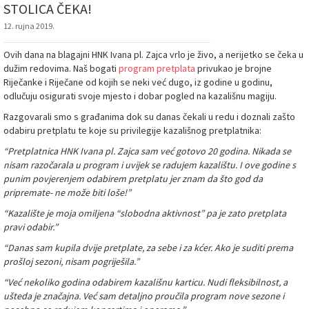
STOLICA ČEKA!
12. rujna 2019.
Ovih dana na blagajni HNK Ivana pl. Zajca vrlo je živo, a nerijetko se čeka u
dužim redovima. Naš bogati
program pretplata
privukao je brojne
Riječanke i Riječane od kojih se neki već dugo, iz godine u godinu,
odlučuju osigurati svoje mjesto i dobar pogled na kazališnu magiju.
Razgovarali smo s građanima dok su danas čekali u redu i doznali zašto
odabiru pretplatu te koje su privilegije kazališnog pretplatnika:
“Pretplatnica HNK Ivana pl. Zajca sam već gotovo 20 godina. Nikada se
nisam razočarala u program i uvijek se radujem kazalištu. I ove godine s
punim povjerenjem odabirem pretplatu jer znam da što god da
pripremate- ne može biti loše!”
“Kazalište je moja omiljena “slobodna aktivnost” pa je zato pretplata
pravi odabir.”
“Danas sam kupila dvije pretplate, za sebe i za kćer. Ako je suditi prema
prošloj sezoni, nisam pogriješila.”
“Već nekoliko godina odabirem kazališnu karticu. Nudi fleksibilnost, a
ušteda je značajna. Već sam detaljno proučila program nove sezone i