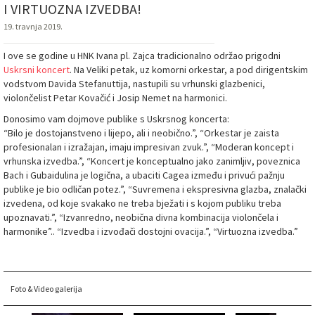
I VIRTUOZNA IZVEDBA!
19. travnja 2019.
I ove se godine u HNK Ivana pl. Zajca tradicionalno održao prigodni
Uskrsni koncert
. Na Veliki petak, uz komorni orkestar, a pod dirigentskim
vodstvom Davida Stefanuttija, nastupili su vrhunski glazbenici,
violončelist Petar Kovačić i Josip Nemet na harmonici.
Donosimo vam dojmove publike s Uskrsnog koncerta:
“Bilo je dostojanstveno i lijepo, ali i neobično.”, “Orkestar je zaista
profesionalan i izražajan, imaju impresivan zvuk.”, “Moderan koncept i
vrhunska izvedba.”, “Koncert je konceptualno jako zanimljiv, poveznica
Bach i Gubaidulina je logična, a ubaciti Cagea između i privući pažnju
publike je bio odličan potez.”, “Suvremena i ekspresivna glazba, znalački
izvedena, od koje svakako ne treba bježati i s kojom publiku treba
upoznavati.”, “Izvanredno, neobična divna kombinacija violončela i
harmonike”.. “Izvedba i izvođači dostojni ovacija.”, “Virtuozna izvedba.”
Foto & Video galerija