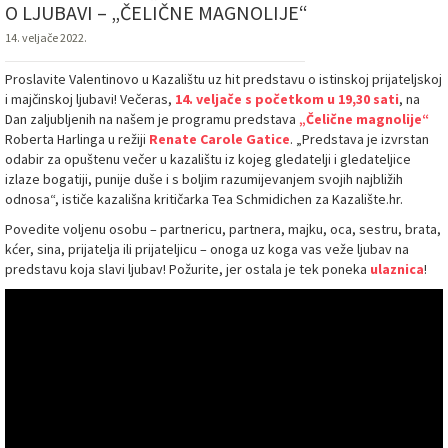
O LJUBAVI – „ČELIČNE MAGNOLIJE“
14. veljače 2022.
Proslavite Valentinovo u Kazalištu uz hit predstavu o istinskoj prijateljskoj
i majčinskoj ljubavi! Večeras,
14. veljače s početkom u 19,30 sati
, na
Dan zaljubljenih na našem je programu predstava
„Čelične magnolije“
Roberta Harlinga u režiji
Renate Carole Gatice
. „Predstava je izvrstan
odabir za opuštenu večer u kazalištu iz kojeg gledatelji i gledateljice
izlaze bogatiji, punije duše i s boljim razumijevanjem svojih najbližih
odnosa“, ističe kazališna kritičarka Tea Schmidichen za Kazalište.hr.
Povedite voljenu osobu – partnericu, partnera, majku, oca, sestru, brata,
kćer, sina, prijatelja ili prijateljicu – onoga uz koga vas veže ljubav na
predstavu koja slavi ljubav! Požurite, jer ostala je tek poneka
ulaznica
!