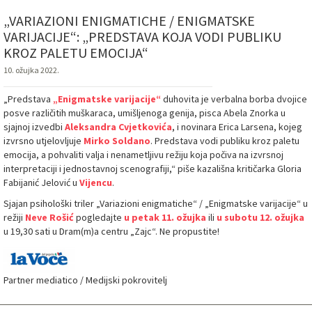
„VARIAZIONI ENIGMATICHE / ENIGMATSKE
VARIJACIJE“: „PREDSTAVA KOJA VODI PUBLIKU
KROZ PALETU EMOCIJA“
10. ožujka 2022.
„Predstava
„Enigmatske varijacije“
duhovita je verbalna borba dvojice
posve različitih muškaraca, umišljenoga genija, pisca Abela Znorka u
sjajnoj izvedbi
Aleksandra Cvjetkovića
, i novinara Erica Larsena, kojeg
izvrsno utjelovljuje
Mirko
Soldano
. Predstava vodi publiku kroz paletu
emocija, a pohvaliti valja i nenametljivu režiju koja počiva na izvrsnoj
interpretaciji i jednostavnoj scenografiji,“ piše kazališna kritičarka Gloria
Fabijanić Jelović u
Vijencu
.
Sjajan psihološki triler „Variazioni enigmatiche“ / „Enigmatske varijacije“ u
režiji
Neve Rošić
pogledajte
u petak 11. ožujka
ili
u subotu 12. ožujka
u 19,30 sati u Dram(m)a centru „Zajc“. Ne propustite!
Partner mediatico / Medijski pokrovitelj