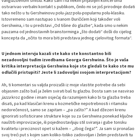
vanglazbenom smislu. Kako sam i na nekim prijašnjim koncertima
ostvarivao verbalni kontakt s publikom, činilo mi se još prirodnije dodati
tako nešto u tu Gershwinovu polu-
jazz
polu-popularnu polu-klasiku.
Istovremeno sam nastupao s Ivanom Đuričićem koji također voli
Gershwina, i to u predstavi „Od tišine do glazbe“, kada smo u nekim
pauzama od jednostavnih brainstorminga „što dodati“ došli do cijelog
koncepta da „očito to mora biti predstava jednog cjelovitog formata“.
U jednom intervju kazali ste kako ste konstantno bili
nezadovoljni tuđim izvedbama Georga Gershwina. Što je vaša
kritika interpretacija Gershwina koje ste gledali te kako ste mu
odlučili pristupiti? Jeste li zadovoljni svojom interpretacijom?
Ah, ti komentari su valjda proizašli iz moje vlastite potrebe da sebi
objasnim zašto baš ja želim svirati baš tu glazbu. Dosta sam se nasvirao
jazza
kroz godine i imam osjećaj da razumijem kako bi ta glazba treba
disati, pa kad klasičari krenu u kozmetičke nepotrebnosti i ritamsku
nedorečenost, samo se zapitam – „pa zašto?” A kad džezeri krenu
ignorirati sofisticirane strukture koje su za Gershwina ponekad ključne
nauštrb improvizacije, ili pojednostavljuju stil sviranja i gube tonsku
kvalitetu i preciznost opet si kažem – „zbog čega?”. Ja sam si pronašao
svoj treći put s kojim sam koliko-toliko zadovoljan i želim predstaviti tu