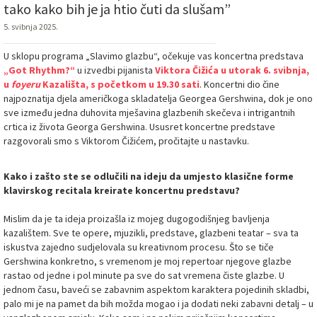
tako kako bih je ja htio čuti da slušam”
5. svibnja 2025.
U sklopu programa „Slavimo glazbu“, očekuje vas koncertna predstava
„Got Rhythm?“
u izvedbi pijanista
Viktora Čižića
u utorak 6. svibnja,
u
foyeru
Kazališta, s početkom u 19.30 sati
. Koncertni dio čine
najpoznatija djela američkoga skladatelja Georgea Gershwina, dok je ono
sve između jedna duhovita mješavina glazbenih skečeva i intrigantnih
crtica iz života Georga Gershwina. Ususret koncertne predstave
razgovorali smo s Viktorom Čižićem, pročitajte u nastavku.
Kako i zašto ste se odlučili na ideju da umjesto klasične forme
klavirskog recitala kreirate koncertnu predstavu?
Mislim da je ta ideja proizašla iz mojeg dugogodišnjeg bavljenja
kazalištem. Sve te opere, mjuzikli, predstave, glazbeni teatar – sva ta
iskustva zajedno sudjelovala su kreativnom procesu. Što se tiče
Gershwina konkretno, s vremenom je moj repertoar njegove glazbe
rastao od jedne i pol minute pa sve do sat vremena čiste glazbe. U
jednom času, baveći se zabavnim aspektom karaktera pojedinih skladbi,
palo mi je na pamet da bih možda mogao i ja dodati neki zabavni detalj – u