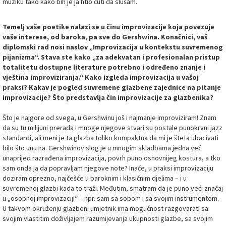
muziku tako kako bih je ja htio čuti da slušam.
Temelj vaše poetike nalazi se u činu improvizacije koja povezuje
vaše interese, od baroka, pa sve do Gershwina. Konačnici, vaš
diplomski rad nosi naslov „Improvizacija u kontekstu suvremenog
pijanizma“. Stava ste kako „za adekvatan i profesionalan pristup
totalitetu dostupne literature potrebno i određeno znanje i
vještina improviziranja.“ Kako izgleda improvizacija u vašoj
praksi? Kakav je pogled suvremene glazbene zajednice na pitanje
improvizacije? Što predstavlja čin improvizacije za glazbenika?
Što je najgore od svega, u Gershwinu još i najmanje improviziram! Znam
da su tu milijuni prerada i mnoge njegove stvari su postale punokrvni jazz
standardi, ali meni je ta glazba toliko kompaktna da mi je šteta ubacivati
bilo što unutra. Gershwinov slog je u mnogim skladbama jedna već
unaprijed razrađena improvizacija, povrh puno osnovnijeg kostura, a tko
sam onda ja da popravljam njegove note? Inače, u praksi improvizaciju
doziram oprezno, najčešće u baroknim i klasičnim djelima – i u
suvremenoj glazbi kada to traži. Međutim, smatram da je puno veći značaj
u „osobnoj improvizaciji“ – npr. sam sa sobom i sa svojim instrumentom.
U takvom okruženju glazbeni umjetnik ima mogućnost razgovarati sa
svojim vlastitim doživljajem razumijevanja ukupnosti glazbe, sa svojim