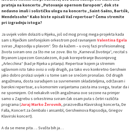
pratnja na koncertu „Putovanje opernom Europom“, dok ste
nedavno imali i solističku ulogu na koncertu „Saint-Saëns, Bartók,
Mendelssohn“ Kako biste opisali Vaš repertoar? Čemu stremite
pri izgradnju istoga?
Ja uvijek volim dolaziti u Rijeku, još od mog prvog mega-projekta kada
sam s Riječkim simfonijskim orkestrom pod ravnanjem
Valentina Egela
svirao „Rapsodiju u plavom“. Što da kažem – u ovoj fazi profesionalnog
života sviram ono za što me se zove. Bio to „Karneval životinja“, recital s
Bryanom Lopezom Gonzalezom, ili pak korepetiranje Busonijevog
„Arlecchina“ (kad je Rijeka u pitanju). Repertoar kojem ja stremim
uglavnom isto tako ovisi o volji drugih, pa tako evo konkretno Gershwin
jako dobro prolazi uvijek i u tome sam se srećom pronašao. Od drugih
angažmana, dosta surađujem sa suvremenim skladateljima, održavam i
barokni repertoar, a u komornim varijantama zaista ima svega, teatar da i
ne spominjem. Od nekakvih većih angažmana ove sezone na primjer
samo u Zagrebu s orkestrima sviram čak osam puta s četiri različita
programa (
Juraj Marko Žerovnik
, praizvedba Klavirskog koncerta, De
Falla, Koncert za čembalo i ansambl, Gershwinova Rapsodija, Griegov
Klavirski koncert).
A da se mene pita…. Svašta bih ja…