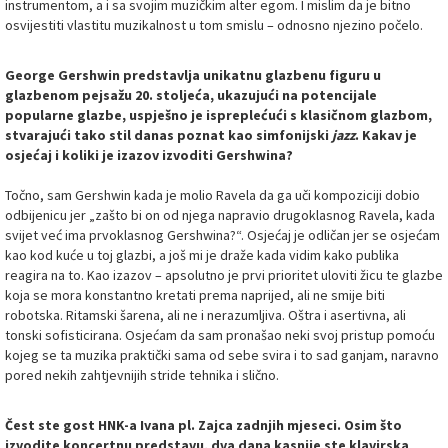
instrumentom, a i sa svojim muzičkim alter egom. I mislim da je bitno
osvijestiti vlastitu muzikalnost u tom smislu – odnosno njezino počelo.
George Gershwin predstavlja unikatnu glazbenu figuru u
glazbenom pejsažu 20. stoljeća, ukazujući na potencijale
popularne glazbe, uspješno je ispreplećući s klasičnom glazbom,
stvarajući tako stil danas poznat kao simfonijski
jazz
. Kakav je
osjećaj i koliki je izazov izvoditi Gershwina?
Točno, sam Gershwin kada je molio Ravela da ga uči kompoziciji dobio
odbijenicu jer „zašto bi on od njega napravio drugoklasnog Ravela, kada
svijet već ima prvoklasnog Gershwina?“. Osjećaj je odličan jer se osjećam
kao kod kuće u toj glazbi, a još mi je draže kada vidim kako publika
reagira na to. Kao izazov – apsolutno je prvi prioritet uloviti žicu te glazbe
koja se mora konstantno kretati prema naprijed, ali ne smije biti
robotska. Ritamski šarena, ali ne i nerazumljiva. Oštra i asertivna, ali
tonski sofisticirana. Osjećam da sam pronašao neki svoj pristup pomoću
kojeg se ta muzika praktički sama od sebe svira i to sad ganjam, naravno
pored nekih zahtjevnijih stride tehnika i slično.
Čest ste gost HNK-a Ivana pl. Zajca zadnjih mjeseci. Osim što
izvodite koncertnu predstavu, dva dana kasnije ste klavirska