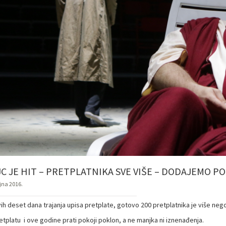
JC JE HIT – PRETPLATNIKA SVE VIŠE – DODAJEMO P
ujna 2016.
vih deset dana trajanja upisa pretplate, gotovo 200 pretplatnika je više neg
etplatu i ove godine prati pokoji poklon, a ne manjka ni iznenađenja.