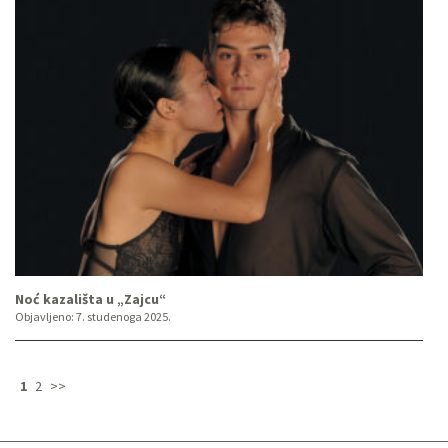
Noć kazališta u „Zajcu“
Objavljeno:
7. studenoga 2025.
1
2
>>