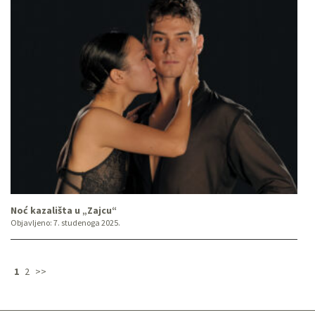
Noć kazališta u „Zajcu“
Objavljeno:
7. studenoga 2025.
1
2
>>