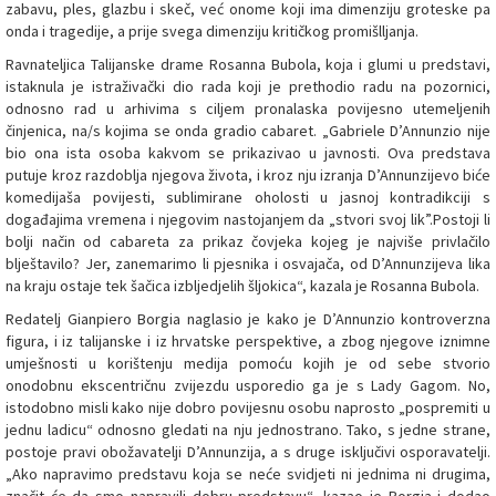
zabavu, ples, glazbu i skeč, već onome koji ima dimenziju groteske pa
onda i tragedije, a prije svega dimenziju kritičkog promišlljanja.
Ravnateljica Talijanske drame Rosanna Bubola, koja i glumi u predstavi,
istaknula je istraživački dio rada koji je prethodio radu na pozornici,
odnosno rad u arhivima s ciljem pronalaska povijesno utemeljenih
činjenica, na/s kojima se onda gradio cabaret. „Gabriele D’Annunzio nije
bio ona ista osoba kakvom se prikazivao u javnosti. Ova predstava
putuje kroz razdoblja njegova života, i kroz nju izranja D’Annunzijevo biće
komedijaša povijesti, sublimirane oholosti u jasnoj kontradikciji s
događajima vremena i njegovim nastojanjem da „stvori svoj lik”.Postoji li
bolji način od cabareta za prikaz čovjeka kojeg je najviše privlačilo
blještavilo? Jer, zanemarimo li pjesnika i osvajača, od D’Annunzijeva lika
na kraju ostaje tek šačica izbljedjelih šljokica“, kazala je Rosanna Bubola.
Redatelj Gianpiero Borgia naglasio je kako je D’Annunzio kontroverzna
figura, i iz talijanske i iz hrvatske perspektive, a zbog njegove iznimne
umješnosti u korištenju medija pomoću kojih je od sebe stvorio
onodobnu ekscentričnu zvijezdu usporedio ga je s Lady Gagom. No,
istodobno misli kako nije dobro povijesnu osobu naprosto „pospremiti u
jednu ladicu“ odnosno gledati na nju jednostrano. Tako, s jedne strane,
postoje pravi obožavatelji D’Annunzija, a s druge isključivi osporavatelji.
„Ako napravimo predstavu koja se neće svidjeti ni jednima ni drugima,