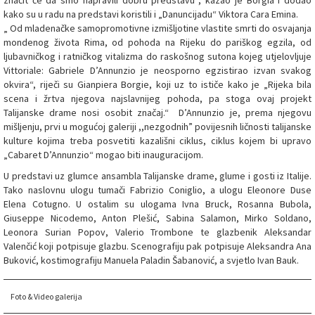
značit će da smo napravili dobru predstavu“, kazao je Borgia i dodao
kako su u radu na predstavi koristili i „Danuncijadu“ Viktora Cara Emina.
„ Od mladenačke samopromotivne izmišljotine vlastite smrti do osvajanja
mondenog života Rima, od pohoda na Rijeku do pariškog egzila, od
ljubavničkog i ratničkog vitalizma do raskošnog sutona kojeg utjelovljuje
Vittoriale: Gabriele D’Annunzio je neosporno egzistirao izvan svakog
okvira“, riječi su Gianpiera Borgie, koji uz to ističe kako je „Rijeka bila
scena i žrtva njegova najslavnijeg pohoda, pa stoga ovaj projekt
Talijanske drame nosi osobit značaj.“ D’Annunzio je, prema njegovu
mišljenju, prvi u mogućoj galeriji ,,nezgodnih” povijesnih ličnosti talijanske
kulture kojima treba posvetiti kazališni ciklus, ciklus kojem bi upravo
„Cabaret D’Annunzio“ mogao biti inauguracijom.
U predstavi uz glumce ansambla Talijanske drame, glume i gosti iz Italije.
Tako naslovnu ulogu tumači Fabrizio Coniglio, a ulogu Eleonore Duse
Elena Cotugno. U ostalim su ulogama Ivna Bruck, Rosanna Bubola,
Giuseppe Nicodemo, Anton Plešić, Sabina Salamon, Mirko Soldano,
Leonora Surian Popov, Valerio Trombone te glazbenik Aleksandar
Valenčić koji potpisuje glazbu. Scenografiju pak potpisuje Aleksandra Ana
Buković, kostimografiju Manuela Paladin Šabanović, a svjetlo Ivan Bauk.
Foto & Video galerija