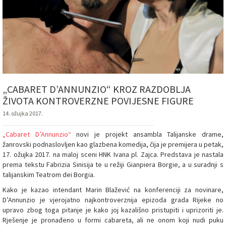
„CABARET D’ANNUNZIO“ KROZ RAZDOBLJA
ŽIVOTA KONTROVERZNE POVIJESNE FIGURE
14. ožujka 2017.
„Cabaret D’Annunzio“
novi je projekt ansambla Talijanske drame,
žanrovski podnaslovljen kao glazbena komedija, čija je premijera u petak,
17. ožujka 2017. na maloj sceni HNK Ivana pl. Zajca. Predstava je nastala
prema tekstu Fabrizia Sinisija te u režiji Gianpiera Borgie, a u suradnji s
talijanskim Teatrom dei Borgia.
Kako je kazao intendant Marin Blažević na konferenciji za novinare,
D’Annunzio je vjerojatno najkontroverznija epizoda grada Rijeke no
upravo zbog toga pitanje je kako joj kazališno pristupiti i uprizoriti je.
Rješenje je pronađeno u formi cabareta, ali ne onom koji nudi puku