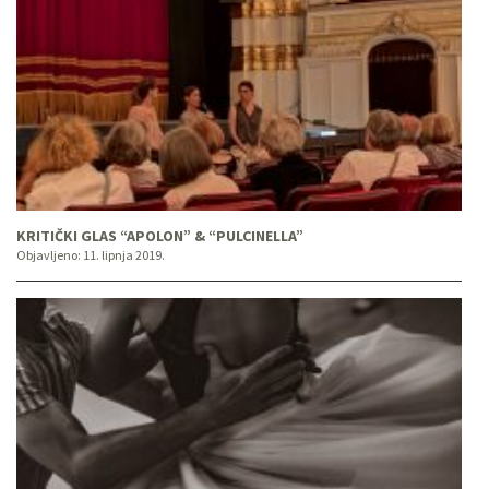
KRITIČKI GLAS “APOLON” & “PULCINELLA”
Objavljeno:
11. lipnja 2019.