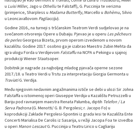
u
Luisi Miller
, Jago u
Othellu
te Falstaff), G. Puccinija te verizma
(primjerice, Sharpless u
Madama Butterfly
, Marcello u
Bohèmu
, Silvio
u Leoncavallovom
Pagliacciju
).
Godine 2016., na turneji s tršćanskim Teatrom Verdi sudjelovao je na
svečanom otvorenju Opere u Dubaiju. Pjevao je u operu
Les pêcheurs
de perles
Georgesa Bizeta, prvom operom izvedenom u novom
kazalištu. Godine 2017. osobno ga je izabrao Maestro Zubin Mehta da
igra ulogu Forda u Verdijevom
Falstaffu
na NCPA u Pekingu u sjajnoj
produkciji Wiener Staatsoper.
Dobitnik je nagrade za najboljeg mladog pjevača operne sezone
2017./18. u Teatro Verdi u Trstu za interpretaciju Giorgia Germonta u
Traviati
G. Verdija.
Među njegovim nedavnim angažmanima ističe se debi u ulozi Sir Johna
Falstaffa u istoimenoj operi Giuseppe Verdija u Kazalištu Petruzzelli u
Bariju pod ravnanjem maestra Renata Palumba, diptih
Telefon / La
Serva Padrona
(G. Menotti/ G. B. Pergolesi; r. Jacopo Fo) u
koprodukciji Zaklade Pergolesi-Spontini iz grada Iesi te Kazališta Ente
Concerti Marialisa De Carolis iz Sasarija, u režiji Jacopa Foa te izvedba
u operi
Manon Lescaut
G. Puccinija u Teatru Lirico u Cagliariju