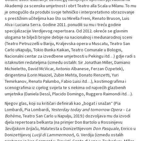
Akademiji za scensku umjetnost i obrt Teatro alla Scala u Milanu. To mu
je omogućilo da produbi svoje tehničko i interpretativno obrazovanje
s prestižnim učiteljima kao što su Mirella Freni, Renato Bruson, Luis
Alva i Luciana Serra. Godine 2011. ponudili su mu i treću godine
specijalizacije Verdijevog repertoara. Od 2012. okreće se glavnim
ulogama te bilježi brojne debije na nacionalnoj i međunarodnoj sceni
(Teatro Petruzzelli u Bariju, Kraljevska opera u Muscatu, Teatro San
Carlo uNapulju, Tokio Bunka Kaikan, Teatro Comunale u Bologni,
Nacionalni centar za izvedbene umjetnosti u Pekingu itd…) gdje radi s
istaknutim redateljima (između ostalih: Sir Jonathan Miller, Damiano
Michieletto, David McVicar, Antonio Albanese, Ferzan Özpetek),
dirigentima (Lorin Maazel, Zubin Mehta, Donato Renzetti, Yuri
Temirkanov, Renato Palumbo, Fabio Luisi itd…), kostimografima i
scenografima iz cijelog svijeta te s nekima od najvećih glazbenih
umjetnika (Daniela Dessì, Placido Domingo, Ruggero Raimondi itd…).
Njegov glas, koji su kritičari definirali kao „bogat i snažan“ (Pia
Lombardi, Pia Lombardi,
Yesterday today and tomorrow Opera – La
Bohème
, Teatro San Carlo u Napulju, 2019.) dozvoljava mu da izvodi
djela repertoara belkanta (na primjer Don Bartolo u Rossinijevu
Seviljskom brijaču
, Malatesta u Donizettijevom
Don Pasquale
, Enrico u
Donizettijevoj
Luciji di Lammermoor
), G. Verdija (između ostalih
nastupao je kao Germont u
Traviati
, Conte di Luna u
Trubaduru
, Miller