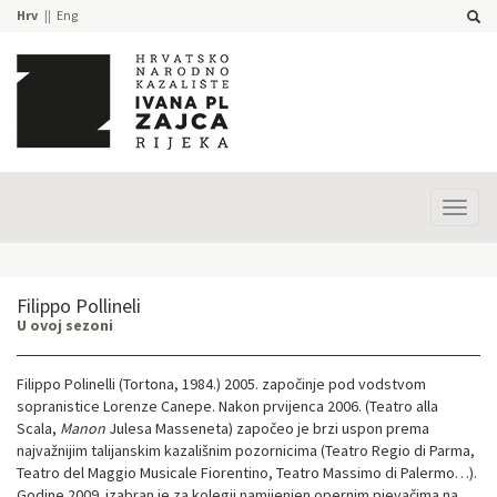
Hrv
Eng
Prika
izbor
Filippo Pollineli
U ovoj sezoni
Filippo Polinelli (Tortona, 1984.) 2005. započinje pod vodstvom
sopranistice Lorenze Canepe. Nakon prvijenca 2006. (Teatro alla
Scala,
Manon
Julesa Masseneta) započeo je brzi uspon prema
najvažnijim talijanskim kazališnim pozornicima (Teatro Regio di Parma,
Teatro del Maggio Musicale Fiorentino, Teatro Massimo di Palermo…).
Godine 2009. izabran je za kolegij namijenjen opernim pjevačima na