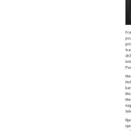
Fra
poz
pri
tra
drž
int
Puc
Međ
Hof
kar
Moz
Mer
nag
tel
Nje
nje