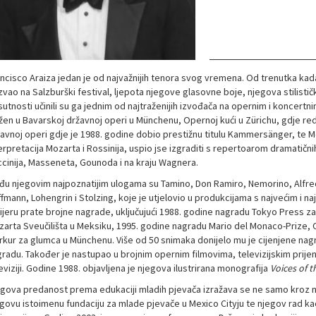
ncisco Araiza jedan je od najvažnijih tenora svog vremena. Od trenutka kad
vao na Salzburški festival, ljepota njegove glasovne boje, njegova stilisti
sutnosti učinili su ga jednim od najtraženijih izvođača na opernim i koncert
žen u Bavarskoj državnoj operi u Münchenu, Opernoj kući u Zürichu, gdje r
avnoj operi gdje je 1988. godine dobio prestižnu titulu Kammersänger, te 
erpretacija Mozarta i Rossinija, uspio jse izgraditi s repertoarom dramatičnih
cinija, Masseneta, Gounoda i na kraju Wagnera.
u njegovim najpoznatijim ulogama su Tamino, Don Ramiro, Nemorino, Alfred
fmann, Lohengrin i Stolzing, koje je utjelovio u produkcijama s najvećim i na
ijeru prate brojne nagrade, uključujući 1988. godine nagradu Tokyo Press za
arta Sveučilišta u Meksiku, 1995. godine nagradu Mario del Monaco-Prize, O
kur za glumca u Münchenu. Više od 50 snimaka donijelo mu je cijenjene na
radu. Također je nastupao u brojnim opernim filmovima, televizijskim prije
eviziji. Godine 1988. objavljena je njegova ilustrirana monografija
Voices of 
gova predanost prema edukaciji mladih pjevača izražava se ne samo kroz n
govu istoimenu fundaciju za mlade pjevače u Mexico Cityju te njegov rad ka