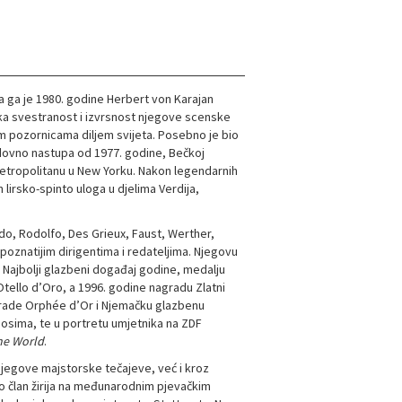
a ga je 1980. godine Herbert von Karajan
čka svestranost i izvrsnost njegove scenske
nim pozornicama diljem svijeta. Posebno je bio
edovno nastupa od 1977. godine, Bečkoj
Metropolitanu u New Yorku. Nakon legendarnih
 lirsko-spinto uloga u djelima Verdija,
o, Rodolfo, Des Grieux, Faust, Werther,
jpoznatijim dirigentima i redateljima. Njegovu
 Najbolji glazbeni događaj godine, medalju
tello d’Oro, a 1996. godine nagradu Zlatni
grade Orphée d’Or i Njemačku glazbenu
nosima, te u portretu umjetnika na ZDF
the World
.
jegove majstorske tečajeve, već i kroz
o član žirija na međunarodnim pjevačkim