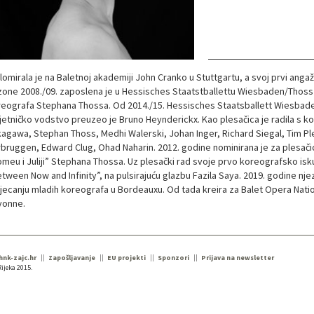
lomirala je na Baletnoj akademiji John Cranko u Stuttgartu, a svoj prvi anga
one 2008./09. zaposlena je u Hessisches Staatstballettu Wiesbaden/Thos
eografa Stephana Thossa. Od 2014./15. Hessisches Staatsballett Wiesbade
etničko vodstvo preuzeo je Bruno Heynderickx. Kao plesačica je radila s kor
agawa, Stephan Thoss, Medhi Walerski, Johan Inger, Richard Siegal, Tim P
bruggen, Edward Clug, Ohad Naharin. 2012. godine nominirana je za plesačic
meu i Juliji” Stephana Thossa. Uz plesački rad svoje prvo koreografsko isk
tween Now and Infinity”, na pulsirajuću glazbu Fazila Saya. 2019. godine nje
jecanju mladih koreografa u Bordeauxu. Od tada kreira za Balet Opera Natio
yonne.
 hnk-zajc.hr
Zapošljavanje
EU projekti
Sponzori
Prijava na newsletter
ijeka 2015.