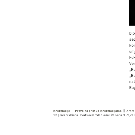
Dip
sez
kor
umj
Fuk
Ver
„Ro
„Be
nat
Ba
Informacije
Pravo na pristup informacijama
Arhiv
Sva prava pridržana Hrvatsko narodno kazalište Ivana pl. Zajca R