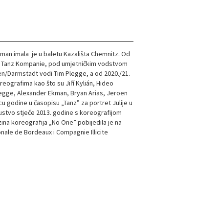
žman imala je u baletu Kazališta Chemnitz. Od
s Tanz Kompanie, pod umjetničkim vodstvom
n/Darmstadt vodi Tim Plegge, a od 2020./21.
eografima kao što su Jiří Kylián, Hideo
legge, Alexander Ekman, Bryan Arias, Jeroen
u godine u časopisu „Tanz” za portret Julije u
ustvo stječe 2013. godine s koreografijom
zina koreografija „No One” pobijedila je na
nale de Bordeaux i Compagnie Illicite