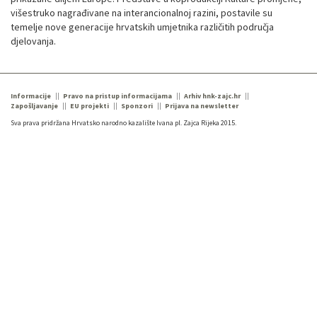
višestruko nagrađivane na interancionalnoj razini, postavile su
temelje nove generacije hrvatskih umjetnika različitih područja
djelovanja.
Informacije
Pravo na pristup informacijama
Arhiv hnk-zajc.hr
Zapošljavanje
EU projekti
Sponzori
Prijava na newsletter
Sva prava pridržana Hrvatsko narodno kazalište Ivana pl. Zajca Rijeka 2015.