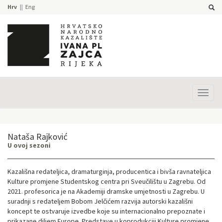
Hrv
Eng
Prika
izbor
Nataša Rajković
U ovoj sezoni
Kazališna redateljica, dramaturginja, producentica i bivša ravnateljica
Kulture promjene Studentskog centra pri Sveučilištu u Zagrebu. Od
2021. profesorica je na Akademiji dramske umjetnosti u Zagrebu. U
suradnji s redateljem Bobom Jelčićem razvija autorski kazališni
koncept te ostvaruje izvedbe koje su internacionalno prepoznate i
prikazane diljem Europe. Predstave u koprodukciji Kulture promjene,