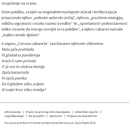
osvježenje na scenu.
Osim publiku, svojim su originalnim nastupom očarali i kritiku koja je
prepoznala njihov „unikatni autorski izričaj“, njihovu „pozitivnu energiju,
odličnu uigranost i visoku razinu izvedbe“ te „spontanost i jednostavnost
toliko izravne da moraju osvojiti srca publike“, a njihov cabaret nazvala
„malim remek djelom“.
A najavu „Corona cabareta“ završavamo njihovim stihovima:
Malo jača prehlada
Ili globalna pandemija
Vraća li nam priroda
Il’ je sve to zlobna kemija
Opća katastrofa
Ili opća panika
Da li gledam sliku svijeta
Ili svijet kroz sliku medija?
Informacije
Pravo na pristup informacijama
Arhiv hnk-zajc.hr
Zapošljavanje
EU projekti
Sponzori
Prijava na newsletter
Sva prava pridržana Hrvatsko narodno kazalište Ivana pl. Zajca Rijeka 2015.