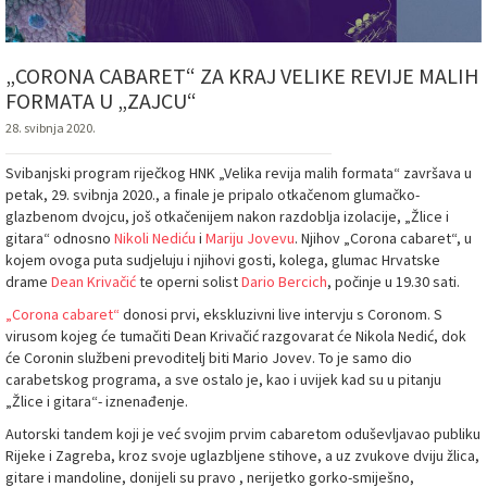
„CORONA CABARET“ ZA KRAJ VELIKE REVIJE MALIH
FORMATA U „ZAJCU“
28. svibnja 2020.
Svibanjski program riječkog HNK „Velika revija malih formata“ završava u
petak, 29. svibnja 2020., a finale je pripalo otkačenom glumačko-
glazbenom dvojcu, još otkačenijem nakon razdoblja izolacije, „Žlice i
gitara“ odnosno
Nikoli Nediću
i
Mariju Jovevu
. Njihov „Corona cabaret“, u
kojem ovoga puta sudjeluju i njihovi gosti, kolega, glumac Hrvatske
drame
Dean Krivačić
te operni solist
Dario Bercich
, počinje u 19.30 sati.
„Corona cabaret“
donosi prvi, ekskluzivni live intervju s Coronom. S
virusom kojeg će tumačiti Dean Krivačić razgovarat će Nikola Nedić, dok
će Coronin službeni prevoditelj biti Mario Jovev. To je samo dio
carabetskog programa, a sve ostalo je, kao i uvijek kad su u pitanju
„Žlice i gitara“- iznenađenje.
Autorski tandem koji je već svojim prvim cabaretom oduševljavao publiku
Rijeke i Zagreba, kroz svoje uglazbljene stihove, a uz zvukove dviju žlica,
gitare i mandoline, donijeli su pravo , nerijetko gorko-smiješno,