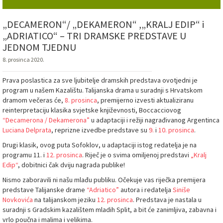
„DECAMERON“/ „DEKAMERON“ ,„KRALJ EDIP“ i
„ADRIATICO“ – TRI DRAMSKE PREDSTAVE U
JEDNOM TJEDNU
8. prosinca 2020.
Prava poslastica za sve ljubitelje dramskih predstava ovotjedni je
program u našem Kazalištu. Talijanska drama u suradnji s Hrvatskom
dramom večeras će,
8. prosinca
, premijerno izvesti aktualiziranu
reinterpretaciju klasika svjetske književnosti, Boccacciovog
“Decamerona / Dekamerona”
u adaptaciji i režiji nagrađivanog Argentinca
Luciana Delprata
, reprizne izvedbe predstave su
9.
i
10. prosinca
.
Drugi klasik, ovog puta Sofoklov, u adaptaciji istog redatelja je na
programu 11. i
12. prosinca
. Riječ je o svima omiljenoj predstavi
„Kralj
Edip“
, dobitnici čak dviju nagrada publike!
Nismo zaboravili ni našu mlađu publiku. Očekuje vas riječka premijera
predstave Talijanske drame
“Adriatico”
autora i redatelja
Siniše
Novkovića
na talijanskom jeziku
12. prosinca
. Predstava je nastala u
suradnji s Gradskim kazalištem mladih Split, a bit će zanimljiva, zabavna i
vrlo poučna i malima i velikima.