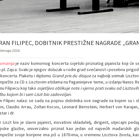
RAN FILIPEC, DOBITNIK PRESTIŽNE NAGRADE „GRAN
udenoga 2016.
tomanija
je naziv komornog koncerta svjetski priznatog pijanista koji će s
 pl. Zajca. Svaki je njegov dolazak u rodni grad svečanost i posebna prigoda
e koncerta. Plaketu i diplomu
Grand prix du disque
za najbolji snimak Liszto
mpešte za CD s Lisztovim etidama na Paganinijeve teme, u izdanju Naxos Re
nu Filipecu koji tako
osjetljivo oblikuje note i vjerno prati svaku od Liszto
dbu kojom bi i sam Liszt bio zadovoljan
.
n Filipec nalazi se sada na popisu dobitnika ove nagrade na kojem su i sl
ni, Claudio Arrau, Zoltan Kocsis, Leonard Bernstein, Herbert von Karajan, B
tar i dr.
 Liszt bio je slavni pijanist, inovativni skladatelj, dirigent, utjecajni ped
pske glazbe, univerzalno priznat kao jedan od najvećih mađarskih gla
mpešte svoje korijene ima još u 1870-ima, u vremenu Lisztova života, kada