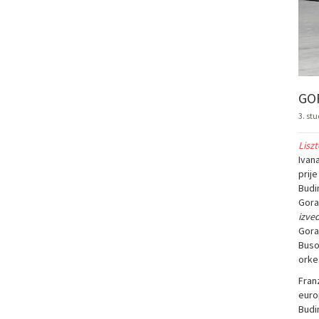
GO
3. st
Lisz
Ivana
prij
Budi
Gora
izve
Gora
Buso
orkes
Franz
euro
Budi