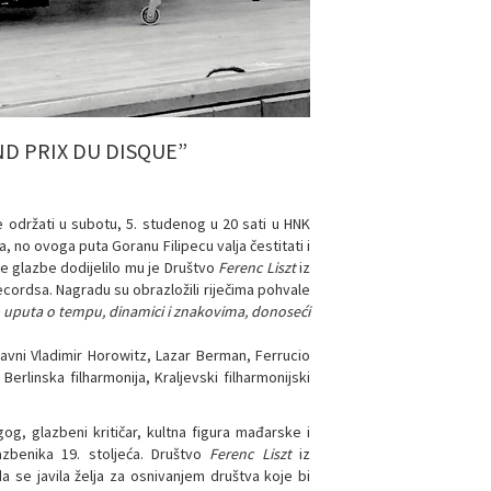
D PRIX DU DISQUE”
e održati u subotu, 5. studenog u 20 sati u HNK
, no ovoga puta Goranu Filipecu valja čestitati i
ve glazbe dodijelilo mu je Društvo
Ferenc Liszt
iz
cordsa. Nagradu su obrazložili riječima pohvale
vih uputa o tempu, dinamici i znakovima, donoseći
avni Vladimir Horowitz, Lazar Berman, Ferrucio
erlinska filharmonija, Kraljevski filharmonijski
agog, glazbeni kritičar, kultna figura mađarske i
zbenika 19. stoljeća. Društvo
Ferenc Liszt
iz
 se javila želja za osnivanjem društva koje bi