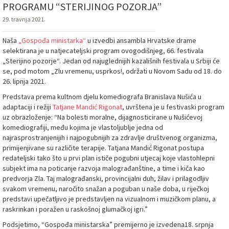
PROGRAMU “STERIJINOG POZORJA”
29. travnja 2021.
Naša
„Gospođa ministarka“
u izvedbi ansambla Hrvatske drame
selektirana je u natjecateljski program ovogodišnjeg, 66. festivala
„Sterijino pozorje“. Jedan od najuglednijih kazališnih festivala u Srbiji će
se, pod motom „Zlu vremenu, usprkos!, održati u Novom Sadu od 18. do
26. lipnja 2021.
Predstava prema kultnom djelu komediografa Branislava Nušića u
adaptaciji i režiji
Tatjane Mandić Rigonat
, uvrštena je u festivaski program
uz obrazloženje: “Na bolesti moralne, dijagnosticirane u Nušićevoj
komediografiji, među kojima je vlastoljublje jedna od
najrasprostranjenijih i najpogubnijih za zdravlje društvenog organizma,
primijenjivane su različite terapije. Tatjana Mandić Rigonat postupa
redateljski tako što u prvi plan ističe pogubni utjecaj koje vlastohlepni
subjekt ima na poticanje razvoja malograđanštine, a time i kiča kao
predvorja Zla. Taj malograđanski, provincijalni duh, žilav i prilagodljiv
svakom vremenu, naročito snažan a poguban u naše doba, u riječkoj
predstavi upečatljivo je predstavljen na vizualnom i muzičkom planu, a
raskrinkan i poražen u raskošnoj glumačkoj igri.”
Podsjetimo, “Gospođa ministarska” premijerno je izvedena18. srpnja