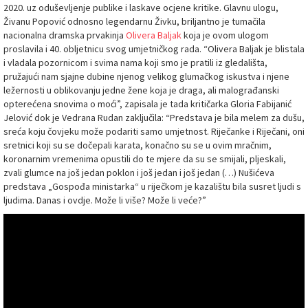
2020. uz oduševljenje publike i laskave ocjene kritike. Glavnu ulogu,
Živanu Popović odnosno legendarnu Živku, briljantno je tumačila
nacionalna dramska prvakinja
Olivera Baljak
koja je ovom ulogom
proslavila i 40. obljetnicu svog umjetničkog rada. “Olivera Baljak je blistala
i vladala pozornicom i svima nama koji smo je pratili iz gledališta,
pružajući nam sjajne dubine njenog velikog glumačkog iskustva i njene
ležernosti u oblikovanju jedne žene koja je draga, ali malograđanski
opterećena snovima o moći”, zapisala je tada kritičarka Gloria Fabijanić
Jelović dok je Vedrana Rudan zaključila: “Predstava je bila melem za dušu,
sreća koju čovjeku može podariti samo umjetnost. Riječanke i Riječani, oni
sretnici koji su se dočepali karata, konačno su se u ovim mračnim,
koronarnim vremenima opustili do te mjere da su se smijali, pljeskali,
zvali glumce na još jedan poklon i još jedan i još jedan (…) Nušićeva
predstava „Gospođa ministarka“ u riječkom je kazalištu bila susret ljudi s
ljudima. Danas i ovdje. Može li više? Može li veće?”