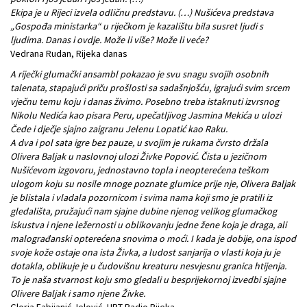
Ekipa je u Rijeci izvela odličnu predstavu. (…) Nušićeva predstava
„Gospođa ministarka“ u riječkom je kazalištu bila susret ljudi s
ljudima. Danas i ovdje. Može li više? Može li veće?
Vedrana Rudan, Rijeka danas
A riječki glumački ansambl pokazao je svu snagu svojih osobnih
talenata, stapajući priču prošlosti sa sadašnjošću, igrajući svim srcem
vječnu temu koju i danas živimo. Posebno treba istaknuti izvrsnog
Nikolu Nedića kao pisara Peru, upečatljivog Jasmina Mekića u ulozi
Čede i dječje sjajno zaigranu Jelenu Lopatić kao Raku.
A dva i pol sata igre bez pauze, u svojim je rukama čvrsto držala
Olivera Baljak u naslovnoj ulozi Živke Popović. Čista u jezičnom
Nušićevom izgovoru, jednostavno topla i neopterećena teškom
ulogom koju su nosile mnoge poznate glumice prije nje, Olivera Baljak
je blistala i vladala pozornicom i svima nama koji smo je pratili iz
gledališta, pružajući nam sjajne dubine njenog velikog glumačkog
iskustva i njene ležernosti u oblikovanju jedne žene koja je draga, ali
malograđanski opterećena snovima o moći. I kada je dobije, ona ispod
svoje kože ostaje ona ista Živka, a ludost sanjarija o vlasti koja ju je
dotakla, oblikuje je u čudovišnu kreaturu nesvjesnu granica htijenja.
To je naša stvarnost koju smo gledali u besprijekornoj izvedbi sjajne
Olivere Baljak i samo njene Živke.
Gloria Fabijanić Jelović, HRT Radio Rijeka