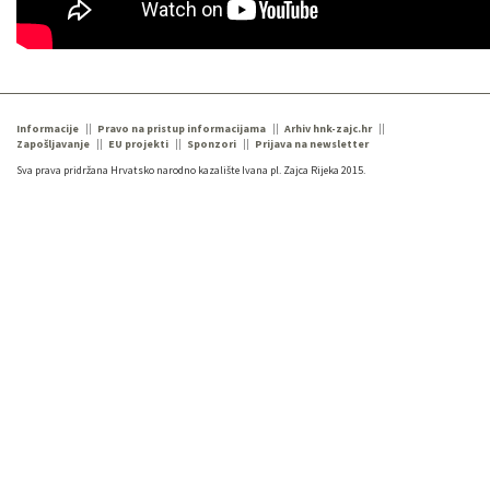
Informacije
Pravo na pristup informacijama
Arhiv hnk-zajc.hr
Zapošljavanje
EU projekti
Sponzori
Prijava na newsletter
Sva prava pridržana Hrvatsko narodno kazalište Ivana pl. Zajca Rijeka 2015.