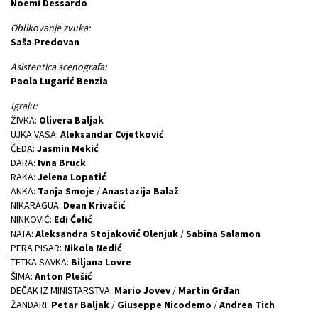
Noemi Dessardo
Oblikovanje zvuka:
Saša Predovan
Asistentica scenografa:
Paola Lugarić Benzia
Igraju:
ŽIVKA:
Olivera Baljak
UJKA VASA:
Aleksandar Cvjetković
ČEDA:
Jasmin Mekić
DARA:
Ivna Bruck
RAKA:
Jelena Lopatić
ANKA:
Tanja Smoje
/
Anastazija Balaž
NIKARAGUA:
Dean Krivačić
NINKOVIĆ:
Edi Ćelić
NATA:
Aleksandra Stojaković Olenjuk
/
Sabina Salamon
PERA PISAR:
Nikola Nedić
TETKA SAVKA:
Biljana Lovre
ŠIMA:
Anton Plešić
DEČAK IZ MINISTARSTVA:
Mario Jovev
/
Martin Grđan
ŽANDARI:
Petar Baljak
/
Giuseppe Nicodemo
/
Andrea Tich