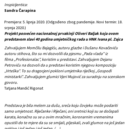
Inspicijentica:
Sandra Čarapina
Premijera: 5. lipnja 2020. (Odgođeno zbog pandemije. Novi termin: 18.
srpnja 2020.)
Projekt posvećen nacionalnoj prvakinji Oliveri Baljak koja ovom
predstavom slavi 40 godina umjetničkog rada u HNK Ivana pl. Zajca
Zahvaljujem Momčilu Bajagiću, autoru glazbe i Dušanu Kovačeviću
autoru stihova, što su mi
dozvolili da pjesmu „Pada vlada” iz
filma
„Profesionalac”, koristim u predstavi. Zahvaljujem Dejanu
Petroviću na dozvoli da u predstavi koristim njegovu kompoziciju
„Vrteška”. To su dragocjeni pokloni umjetnika riječkoj „Gospođi
ministarki”. Zahvaljujem glumici Vjeri Mujović za suradnju na scenskom
govoru.
Tatjana Mandić Rigonat
Predstava je bila melem za dušu, sreća koju čovjeku može podariti
samo umjetnost. Riječanke i Riječani, oni sretnici koji su se dočepali
karata, konačno su se u ovim mračnim, koronarnim vremenima
opustili do te mjere da su se smijali, pljeskali, zvali glumce na još jedan
poklon i još jedan i još jedan. (…)