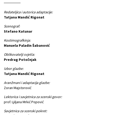
Redateljica i autorica adaptacije:
Tatjana Mandić Rigonat
Scenograf:
Stefano Katunar
Kostimografkinja:
Manuela Paladin Šabanović
Oblikovatelji svjetla:
Predrag Potočnjak
Izbor glazbe:
Tatjana Mandić Rigonat
Aranžmani i adaptacija glazbe:
Zoran Majstorović
Lektorica i savjetnica za scenski govor:
prof. Ljiljana Mrkić Popović
Savjetnica za scenski pokret: