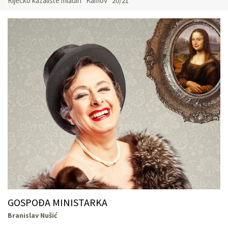
Riječko kazalište mladih “Kamov” 20/21
GOSPOĐA MINISTARKA
Branislav Nušić