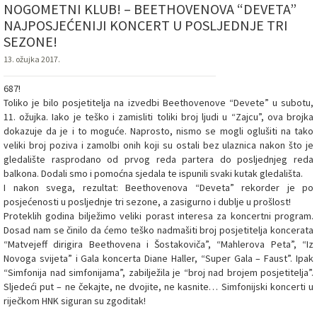
NOGOMETNI KLUB! – BEETHOVENOVA “DEVETA”
NAJPOSJEĆENIJI KONCERT U POSLJEDNJE TRI
SEZONE!
13. ožujka 2017.
687!
Toliko je bilo posjetitelja na izvedbi Beethovenove “Devete” u subotu,
11. ožujka. Iako je teško i zamisliti toliki broj ljudi u “Zajcu”, ova brojka
dokazuje da je i to moguće. Naprosto, nismo se mogli oglušiti na tako
veliki broj poziva i zamolbi onih koji su ostali bez ulaznica nakon što je
gledalište rasprodano od prvog reda partera do posljednjeg reda
balkona. Dodali smo i pomoćna sjedala te ispunili svaki kutak gledališta.
I nakon svega, rezultat: Beethovenova “Deveta” rekorder je po
posjećenosti u posljednje tri sezone, a zasigurno i dublje u prošlost!
Proteklih godina bilježimo veliki porast interesa za koncertni program.
Dosad nam se činilo da ćemo teško nadmašiti broj posjetitelja koncerata
“Matvejeff dirigira Beethovena i Šostakoviča”, “Mahlerova Peta”, “Iz
Novoga svijeta” i Gala koncerta Diane Haller, “Super Gala – Faust”. Ipak
“Simfonija nad simfonijama”, zabilježila je “broj nad brojem posjetitelja”.
Sljedeći put – ne čekajte, ne dvojite, ne kasnite… Simfonijski koncerti u
riječkom HNK siguran su zgoditak!