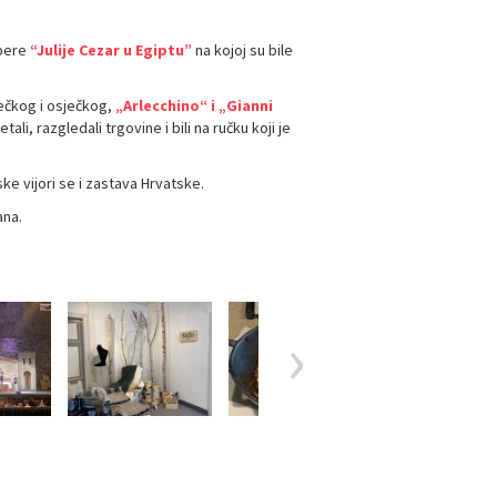
opere
“Julije Cezar u Egiptu”
na kojoj su bile
ječkog i osječkog,
„Arlecchino“ i „Gianni
i, razgledali trgovine i bili na ručku koji je
 vijori se i zastava Hrvatske.
ana.