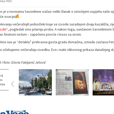
pnja 2022.
os je u novinama Savonlinne izašao veliki članak o sinoćnjem uspjehu naše 
aće ovacije
.
ekivanju večerašnjih jednočinki koje se izvode suradnjom dvaju kazališta, ri
cchi“
, pogledali smo jutarnju probu. A nakon toga, sunčanom Savonlinnom šetal
ao finskom notom – zapečeno povrće i losos sa sirom.
bno nas je “dotakla” prekrasna gesta grada domaćina, između zastava Finske
no očekujemo večerašnju izvedbu. Evo i malo slikovnog prikaza današnjeg d
 i foto: Gloria Fabijanić Jelović
o &
eo
rija