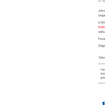
27. sr
Jutr
staj
U išč
Schi
odis
Pose
Želj
Tekst
Fot
Vid
gale