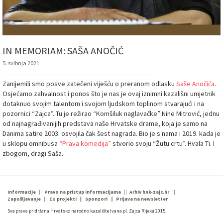
IN MEMORIAM: SAŠA ANOČIĆ
5. svibnja 2021.
Zanijemili smo posve zatečeni viješću o preranom odlasku
Saše Anočića
.
Osjećamo zahvalnost i ponos što je nas je ovaj iznimni kazališni umjetnik
dotaknuo svojim talentom i svojom ljudskom toplinom stvarajući i na
pozornici “Zajca”. Tu je režirao “Komšiluk naglavačke” Nine Mitrović, jednu
od najnagrađivanijih predstava naše Hrvatske drame, koja je samo na
Danima satire 2003. osvojila čak šest nagrada. Bio je s nama i 2019. kada je
u sklopu omnibusa
“Prava komedija”
stvorio svoju “Žutu crtu”. Hvala Ti. I
zbogom, dragi Saša.
Informacije
Pravo na pristup informacijama
Arhiv hnk-zajc.hr
Zapošljavanje
EU projekti
Sponzori
Prijava na newsletter
Sva prava pridržana Hrvatsko narodno kazalište Ivana pl. Zajca Rijeka 2015.