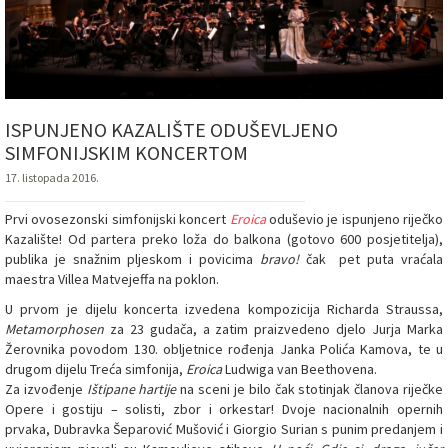
ISPUNJENO KAZALIŠTE ODUŠEVLJENO
SIMFONIJSKIM KONCERTOM
17. listopada 2016.
Prvi ovosezonski simfonijski koncert
Eroica
oduševio je ispunjeno riječko
Kazalište! Od partera preko loža do balkona (gotovo 600 posjetitelja),
publika je snažnim pljeskom i povicima
bravo!
čak
pet puta vraćala
maestra Villea Matvejeffa na poklon.
U prvom je dijelu koncerta izvedena kompozicija Richarda Straussa,
Metamorphosen
za 23 gudača, a zatim praizvedeno djelo Jurja Marka
Žerovnika povodom 130. obljetnice rođenja Janka Polića Kamova, te u
drugom dijelu Treća simfonija,
Eroica
Ludwiga van Beethovena.
Za izvođenje
Ištipane hartije
na sceni je bilo čak stotinjak članova riječke
Opere i gostiju – solisti, zbor i orkestar! Dvoje nacionalnih opernih
prvaka, Dubravka Šeparović Mušović i Giorgio Surian s punim predanjem i