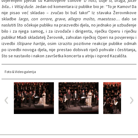
uvjerenjem pjevali su Kamovljeve stihove
U noći, Gdje si, draga, jučer
bila..
. i
Vitlaj duše
. Jedan od komentara iz publike bio je: “To je Kamov! Da
nije pisao već skladao – zvučao bi baš tako!” Iz stavaka Žerovnikove
skladbe
largo, con orrore, grave, allegro molto, maestoso…
dalo se
naslutiti što očekuje publiku na praizvedbi djela, no jednako je uzbuđenje
bilo i za njega samog, i za izvođače i dirigenta, riječku Operu i riječku
publiku! Mladi skladatelj Žerovnik, zahvalan riječkoj Operi na povjerenju i
izvedbi
Ištipane hartije
, osim izrazito pozitivne reakcije publike odmah
po izvedbi novoga djela, nije prestao dobivati riječi pohvale i čestitanja,
što se nastavilo i nakon završetka koncerta u atriju i ispred Kazališta.
Foto & Video galerija