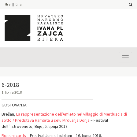
Hrv
Eng
Prika
izbor
6-2018
1. lipnja 2018.
GOSTOVANJA:
Brešan,
La rappresentazione dell’Amleto nel villaggio di Merduscia di
sotto / Predstava Hamleta u selu Mrdušnja Donja
– Festival
dell`Istroveneto, Buje, 5. lipnja 2018.
Rossini cards
– Fesitval Junij u Ljubljani – 16. lipnja 2016.