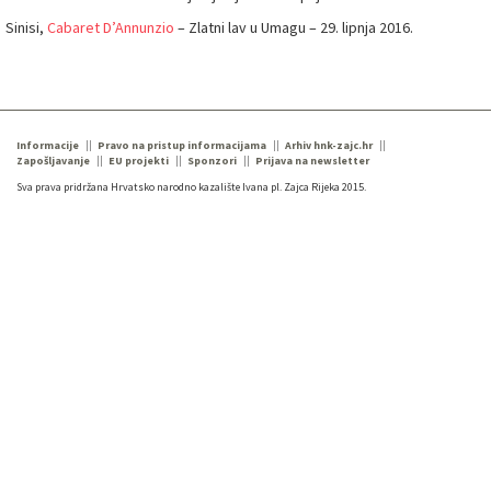
Sinisi,
Cabaret D’Annunzio
– Zlatni lav u Umagu – 29. lipnja 2016.
Informacije
Pravo na pristup informacijama
Arhiv hnk-zajc.hr
Zapošljavanje
EU projekti
Sponzori
Prijava na newsletter
Sva prava pridržana Hrvatsko narodno kazalište Ivana pl. Zajca Rijeka 2015.