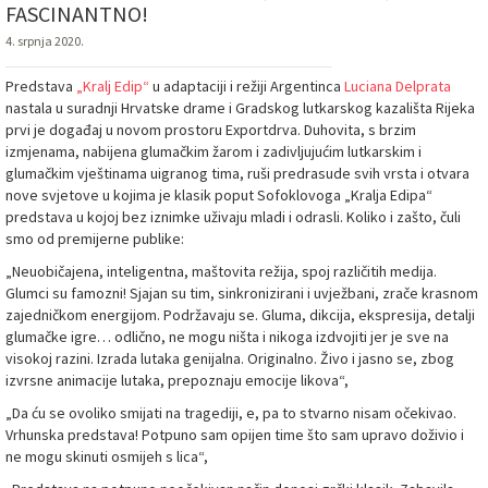
FASCINANTNO!
4. srpnja 2020.
Predstava
„Kralj Edip“
u adaptaciji i režiji Argentinca
Luciana Delprata
nastala u suradnji Hrvatske drame i Gradskog lutkarskog kazališta Rijeka
prvi je događaj u novom prostoru Exportdrva. Duhovita, s brzim
izmjenama, nabijena glumačkim žarom i zadivljujućim lutkarskim i
glumačkim vještinama uigranog tima, ruši predrasude svih vrsta i otvara
nove svjetove u kojima je klasik poput Sofoklovoga „Kralja Edipa“
predstava u kojoj bez iznimke uživaju mladi i odrasli. Koliko i zašto, čuli
smo od premijerne publike:
„Neuobičajena, inteligentna, maštovita režija, spoj različitih medija.
Glumci su famozni! Sjajan su tim, sinkronizirani i uvježbani, zrače krasnom
zajedničkom energijom. Podržavaju se. Gluma, dikcija, ekspresija, detalji
glumačke igre… odlično, ne mogu ništa i nikoga izdvojiti jer je sve na
visokoj razini. Izrada lutaka genijalna. Originalno. Živo i jasno se, zbog
izvrsne animacije lutaka, prepoznaju emocije likova“,
„Da ću se ovoliko smijati na tragediji, e, pa to stvarno nisam očekivao.
Vrhunska predstava! Potpuno sam opijen time što sam upravo doživio i
ne mogu skinuti osmijeh s lica“,