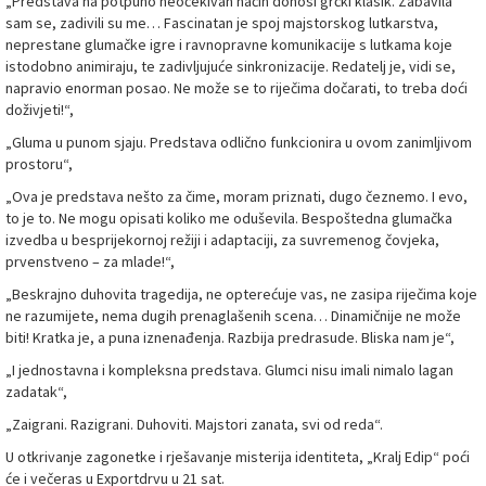
„Predstava na potpuno neočekivan način donosi grčki klasik. Zabavila
sam se, zadivili su me… Fascinatan je spoj majstorskog lutkarstva,
neprestane glumačke igre i ravnopravne komunikacije s lutkama koje
istodobno animiraju, te zadivljujuće sinkronizacije. Redatelj je, vidi se,
napravio enorman posao. Ne može se to riječima dočarati, to treba doći
doživjeti!“,
„Gluma u punom sjaju. Predstava odlično funkcionira u ovom zanimljivom
prostoru“,
„Ova je predstava nešto za čime, moram priznati, dugo čeznemo. I evo,
to je to. Ne mogu opisati koliko me oduševila. Bespoštedna glumačka
izvedba u besprijekornoj režiji i adaptaciji, za suvremenog čovjeka,
prvenstveno – za mlade!“,
„Beskrajno duhovita tragedija, ne opterećuje vas, ne zasipa riječima koje
ne razumijete, nema dugih prenaglašenih scena… Dinamičnije ne može
biti! Kratka je, a puna iznenađenja. Razbija predrasude. Bliska nam je“,
„I jednostavna i kompleksna predstava. Glumci nisu imali nimalo lagan
zadatak“,
„Zaigrani. Razigrani. Duhoviti. Majstori zanata, svi od reda“.
U otkrivanje zagonetke i rješavanje misterija identiteta, „Kralj Edip“ poći
će i večeras u Exportdrvu u 21 sat.