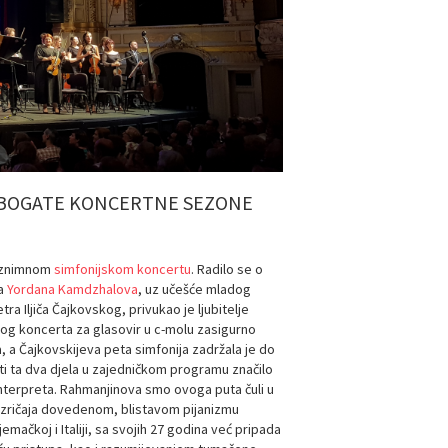
AJ BOGATE KONCERTNE SEZONE
 iznimnom
simfonijskom koncertu
. Radilo se o
ta
Yordana Kamdzhalova
, uz učešće mladog
a Iljiča Čajkovskog, privukao je ljubitelje
og koncerta za glasovir u c-molu zasigurno
 a Čajkovskijeva peta simfonija zadržala je do
 ta dva djela u zajedničkom programu značilo
interpreta. Rahmanjinova smo ovoga puta čuli u
zričaja dovedenom, blistavom pijanizmu
mačkoj i Italiji, sa svojih 27 godina već pripada