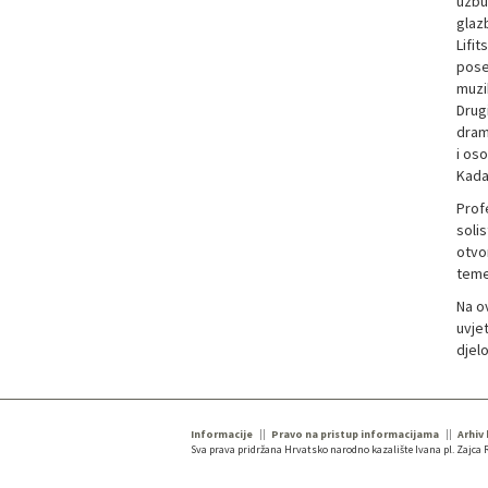
uzbu
glaz
Lifit
pose
muzi
Drug
drama
i oso
Kada 
Prof
solis
otvor
teme
Na ov
uvje
djel
Informacije
Pravo na pristup informacijama
Arhiv
Sva prava pridržana Hrvatsko narodno kazalište Ivana pl. Zajca R