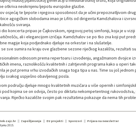
dljivoj mladoj pijanističkoj generaciji u međunarodnoj orbiti, koja orignaln
be otkriva neokrnjenu ljepotu europske glazbe.
sov osjećaj te ljepote i njegova sposobnost da je učini prepoznatljivom drugim
bice agogičkim slobodama imao je Lifits od dirigenta Kamdzhalova i izvrsno
kalnošću sviranja.
i dio koncerta pripao je Čajkovskom, njegovoj petoj simfoniji, koja je u viz
tičnošću, ali i elegancijom izričaja. Kamdzhalov se po tko zna koji put pred
bne magije koja podjednako djeluje na orkestar i na slušatelje.
se sve sumira na kraju ove glazbene sezone riječkog kazališta, rezultati su vid
esionalnim odnosom prema repertoaru i izvođenju, angažmanom dvojice izvrsn
tičkih imena, raznolikošću kvalitetnih i zahtjevnih programa kako u operi ta
ila je put prema vrhu izvođačkih snaga toga tipa u nas. Time su još jednom po
lju svakog uspješno obavljenog posla.
om području djeluje mnogo kvalitetnih muzičara u više opernih i simfonijskih 
ti pod kojima se on odvija, često po diktatu nekompetentnog rukovodstva, pre
ovanja. Riječko kazalište svojim pak rezultatima pokazuje da nema tih probl
 hnk-zajc.hr
Zapošljavanje
EU projekti
Sponzori
Prijava na newsletter
ijeka 2015.