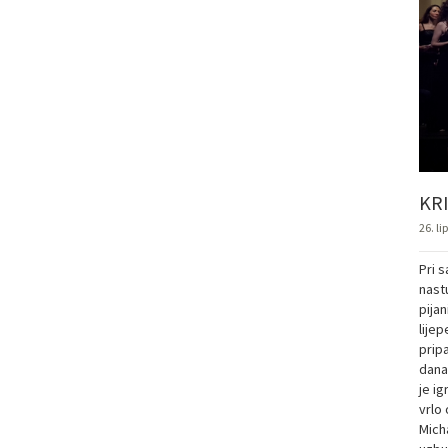
KR
26. li
Pri 
nast
pijan
lije
prip
dana
je i
vrlo
Micha