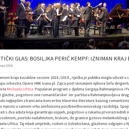
ITIČKI GLAS: BOSILJKA PERIĆ KEMPF: IZNIMAN KR
pnja 2019.
samom kraju kazališne sezone 2018./2019., riječka je publika mogla uživati u
upu orkestra Opere HNK Ivana pl. Zajca pod ravnanjem njihova šefa dirigen
ista
Michaela Lifitsa.
Popularan program s djelima Sergeja Rahmanjinova i Petr
pe glazbe, pogotovo one romantičarske! Jer partitura Rahmanjinovljeva drug
ada najljepšim stranicama koncertne klavirske literature kasnog romantizma,
s mjesto u samom vrhu simfonizma postbeethovenovskog razdoblja. Spojiti
grati s dva aduta koja garantiraju uspjeh, pogotovo u rukama prvorazrednih 
 osobnom, poetski nadahnutom, lirskom, do granice gotovo melankoličnog i
ela Lifitsa. Taj mladi umjetnik, rodom iz Uzbekistana, glazbeno odgojen u Nje