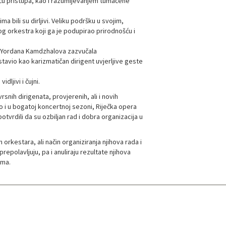
ošću pristupa, kao i razumijevanjem tumačene
a bili su dirljivi. Veliku podršku u svojim,
g orkestra koji ga je podupirao prirodnošću i
iji Yordana Kamdzhalova zazvučala
stavio kao karizmatičan dirigent uvjerljive geste
ljivi i čujni.
ih dirigenata, provjerenih, ali i novih
ko i u bogatoj koncertnoj sezoni, Riječka opera
tvrdili da su ozbiljan rad i dobra organizacija u
orkestara, ali način organiziranja njihova rada i
polavljuju, pa i anuliraju rezultate njihova
ema.