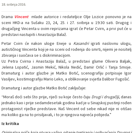
18. svibnja 2016.
Drama
Vincent
mlade autorice i redateljice Olje Lozice ponovno je na
sceni HKD-a na Sušaku 23, 24, 25. i 27. svibnja u 19:30 sati. Drugog i
drugačijeg Vincenta u ovim reprizama igrat će Petar Cvirn, a prvi put će u
predstavi nastupiti i Anastazija Balaž.
Petar Cvirn će nakon uloge Eneje u
Kasandri
igrati naslovnu ulogu,
autističnog Vincenta koji je na sceni od rođenja do smrti, nijemi je nositelj
zbivanja i suočava se s diskriminacijom.
Uz Petra Cvirna i Anastaziju Balaž, u predstavi glume Olivera Baljak,
Jelena Lopatić, Jasmin Mekić, Nikola Nedić, Damir Orlić i Tanja Smoje.
Dramaturg i autor glazbe je Matko Botić, scenografiju potpisuje Igor
Vasiljev, kostimografiju Mario Leko, a oblikovanje svjetla Dalibor Fugošić.
Dramaturg i autor glazbe Matko Botić zaključuje:
“Moraš doći sebi što prije, riječi su koje često čuju
Drugi i drugačiji
, danas
jednako kao i prije sedamdesetak godina kad je u Sinajskoj pustinji rođen
protagonist riječke predstave. Naš Vincent od sebe nikad nije ni otišao
ma koliko ga na to prisiljavali, i to je njegova najveća pobjeda.”
Iz kritika
Originalna priča koja otvara važno pitanje tretiranja i prihvaćanja Drugog i