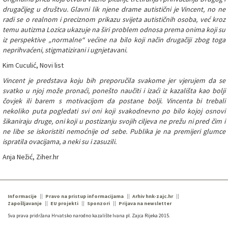
drugačijeg u društvu. Glavni lik njene drame autistični je Vincent, no ne
radi se o realnom i preciznom prikazu svijeta autističnih osoba, već kroz
temu autizma Lozica ukazuje na širi problem odnosa prema onima koji su
iz perspektive „normalne“ većine na bilo koji način drugačiji zbog toga
neprihvaćeni, stigmatizirani i ugnjetavani.
Kim Cuculić, Novi list
Vincent je predstava koju bih preporučila svakome jer vjerujem da se
svatko u njoj može pronaći, ponešto naučiti i izaći iz kazališta kao bolji
čovjek ili barem s motivacijom da postane bolji. Vincenta bi trebali
nekoliko puta pogledati svi oni koji svakodnevno po bilo kojoj osnovi
šikaniraju druge, oni koji u postizanju svojih ciljeva ne prežu ni pred čim i
ne libe se iskoristiti nemoćnije od sebe. Publika je na premijeri glumce
ispratila ovacijama, a neki su i zasuzili.
Anja Nežić, Ziher.hr
Informacije
Pravo na pristup informacijama
Arhiv hnk-zajc.hr
Zapošljavanje
EU projekti
Sponzori
Prijava na newsletter
Sva prava pridržana Hrvatsko narodno kazalište Ivana pl. Zajca Rijeka 2015.