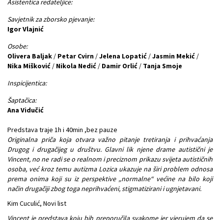
Asistentica redateljice:
Savjetnik za zborsko pjevanje:
Igor Vlajnić
Osobe:
Olivera Baljak
/
Petar Cvirn
/
Jelena Lopatić
/
Jasmin Mekić
/
Nika Mišković
/
Nikola Nedić
/
Damir Orlić
/
Tanja Smoje
Inspicijentica:
Šaptačica:
Ana Vidučić
Predstava traje 1h i 40min ,bez pauze
Originalna priča koja otvara važno pitanje tretiranja i prihvaćanja
Drugog i drugačijeg u društvu. Glavni lik njene drame autistični je
Vincent, no ne radi se o realnom i preciznom prikazu svijeta autističnih
osoba, već kroz temu autizma Lozica ukazuje na širi problem odnosa
prema onima koji su iz perspektive „normalne“ većine na bilo koji
način drugačiji zbog toga neprihvaćeni, stigmatizirani i ugnjetavani.
Kim Cuculić, Novi list
Vincent je predstava koju bih preporučila svakome jer vjerujem da se