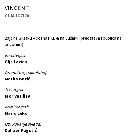
VINCENT
OLJA LOZICA
Zajc na Sušaku – scena HKD-a na Sušaku (predstava i publika na
pozornici)
Redateljica:
Olja Lozica
Dramaturg i skladatelj:
Matko Botić
Scenograf:
Igor Vasiljev
Kostimograf:
Mario Leko
Oblikovanje svjetla:
Dalibor Fugošić