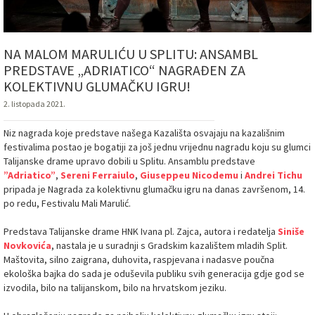
NA MALOM MARULIĆU U SPLITU: ANSAMBL
PREDSTAVE „ADRIATICO“ NAGRAĐEN ZA
KOLEKTIVNU GLUMAČKU IGRU!
2. listopada 2021.
Niz nagrada koje predstave našega Kazališta osvajaju na kazališnim
festivalima postao je bogatiji za još jednu vrijednu nagradu koju su glumci
Talijanske drame upravo dobili u Splitu. Ansamblu predstave
”Adriatico”
,
Sereni Ferraiulo
,
Giuseppeu Nicodemu
i
Andrei Tichu
pripada je Nagrada za kolektivnu glumačku igru na danas završenom, 14.
po redu, Festivalu Mali Marulić.
Predstava Talijanske drame HNK Ivana pl. Zajca, autora i redatelja
Siniše
Novkovića
, nastala je u suradnji s Gradskim kazalištem mladih Split.
Maštovita, silno zaigrana, duhovita, raspjevana i nadasve poučna
ekološka bajka do sada je oduševila publiku svih generacija gdje god se
izvodila, bilo na talijanskom, bilo na hrvatskom jeziku.