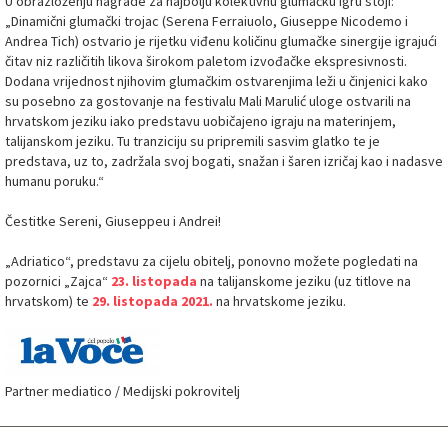
U obrazloženju nagrade za najbolju kolektivnu glumačku igru stoji:
„Dinamični glumački trojac (Serena Ferraiuolo, Giuseppe Nicodemo i
Andrea Tich) ostvario je rijetku viđenu količinu glumačke sinergije igrajući
čitav niz različitih likova širokom paletom izvođačke ekspresivnosti.
Dodana vrijednost njihovim glumačkim ostvarenjima leži u činjenici kako
su posebno za gostovanje na festivalu Mali Marulić uloge ostvarili na
hrvatskom jeziku iako predstavu uobičajeno igraju na materinjem,
talijanskom jeziku. Tu tranziciju su pripremili sasvim glatko te je
predstava, uz to, zadržala svoj bogati, snažan i šaren izričaj kao i nadasve
humanu poruku.“
Čestitke Sereni, Giuseppeu i Andrei!
„Adriatico“, predstavu za cijelu obitelj, ponovno možete pogledati na
pozornici „Zajca“
23. listopada
na talijanskome jeziku (uz titlove na
hrvatskom) te
29. listopada 2021.
na hrvatskome jeziku.
Partner mediatico / Medijski pokrovitelj