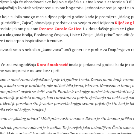
ijesti koja će obradovati sve koji vole dječaka zlatne kose s asteroida B 61
ajvažnijih životnih vrijednosti u svom bogatstvu jednostavnosti je opet tu od
 koja su bila mnogo manja djeca prije tri godine kada je premijera „Malog prin
 gledalište „Zajca”, obnavljaju predstavu sa svojom voditeljicom
Riječkog 
redateljskom palicom
Renate Carole Gatice
. Uz dosadašnje glumice i glu
a u ulogama Kralja, Poslovnog čovjeka, Lisice i Zmije. „Mali princ” ponudit 
ive i neiscrpno inspirativne trenutke.
ovarali smo s nekoliko „kamovaca” uoči generalne probe za Exupéryjevo r
 četrnaestogodišnja
Dora Smokrović
imala je jedanaest godina kada je ra
ne vas impresije ostave bez riječi:
sam u ulozi zbora Avijatičara i prije tri godine i sada. Danas puno bolje raz
u, a kada sam je pročitala, nije mi baš bila jasna, iskreno. Neovisno o tome, 
m princu” uvijek se želiš vratiti. Poruke iz te knjige možeš interpretirati 
pretacije je doista mnogo, kao i prostora za poistovjećivanja na neki svoj na
. Meni je posebno što je autor posvetio knjigu svome prijatelju i to kad je b
la više od knjige. (smijeh)
mo uz „Malog princa” i Mali princ raste u nama. Divno je što imamo priliku r
aži dio procesa rada mi je izvedba. To je uvijek jako uzbudljivo! Često sam s
dbi „Malog princa”. Uzbuđenje prije izvedbe u garderobama… neprocjenjivo.