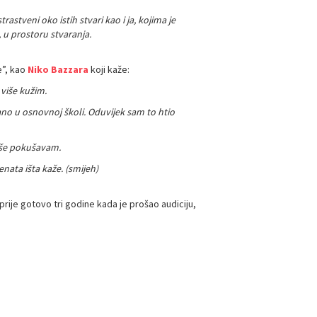
astveni oko istih stvari kao i ja, kojima je
 u prostoru stvaranja.
e”, kao
Niko Bazzara
koji kaže:
 više kužim.
rano u osnovnoj školi. Oduvijek sam to htio
više pokušavam.
nata išta kaže. (smijeh)
prije gotovo tri godine kada je prošao audiciju,