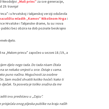
2! Neodoljivi
„Mali princ”
za sve generacije,
 29. travnja!
ca” i u hrvatskoj i talijanskoj verziji oduševila
kazališta mladih „Kamov”
Nikolinom Hrga
i
mce Hrvatske i Talijanske drame, tu su i nova
će publici bez obzira na dob poznate beskrajno
emek-djelo.
d na „Malom princu” započeo u sezoni 18./19., a
umijem djelo nego tada. Do tada nisam čitala
ona se nekako smjesti u srce. Ostaje s vama.
na jako puno načina. Mogućnosti za osobne
čin. Sam možeš shvatiti koliko hoćeš i kako ti
io dječak. Ta posveta je toliko snažna da me
aditi ovu predstavu u „Zajcu”.
e prisjećala onog pljeska publike na kraju naših