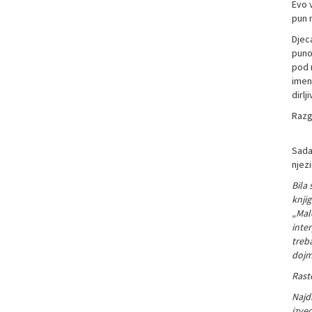
Evo v
pun n
Djeca
puno
pod 
imen
dirlj
Razg
Sada
njezi
Bila 
knjig
„Malo
inter
treba
dojmi
Raste
Najdr
izve