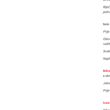
Riječ
jedn
Neki 
Prije
Oduvi
radit
Svak
Najdr
Niko
a ub
Jako 
Prij
Ivan