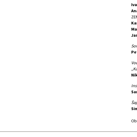
Iv
An
ZE
Ka
Ma
Ja
Son
Pe
Vod
„K
Ni
Ins
Sa
Šap
Si
Obn