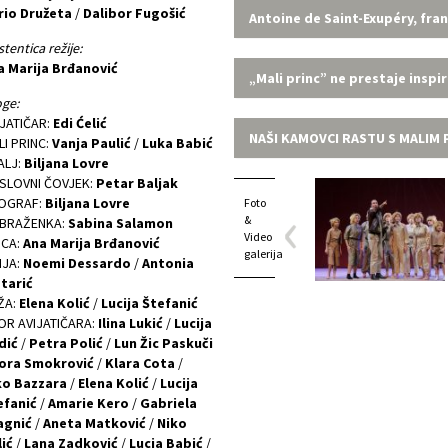
rio Družeta
/
Dalibor Fugošić
Antoine de Saint-Exupéry, franc
stentica režije:
a Marija Brđanović
„Mali princ” ne prestaje inspiri
ge:
IJATIČAR:
Edi Ćelić
NAŠI KAMOVCI RASTU S MALIM
I PRINC:
Vanja Paulić
/
Luka Babić
ALJ:
Biljana Lovre
SLOVNI ČOVJEK:
Petar Baljak
OGRAF:
Biljana Lovre
Foto
&
BRAŽENKA:
Sabina Salamon
Video
ICA:
Ana Marija Brđanović
galerija
IJA:
Noemi Dessardo
/
Antonia
tarić
ŽA:
Elena Kolić
/
Lucija Štefanić
OR AVIJATIČARA:
Ilina Lukić
/
Lucija
dić
/
Petra Polić
/
Lun Žic Paskuči
ora Smokrović
/
Klara Cota
/
ko Bazzara
/
Elena Kolić
/
Lucija
efanić
/
Amarie Kero
/
Gabriela
agnić
/
Aneta Matković
/
Niko
ić
/
Lana Zadković
/
Lucia Babić
/