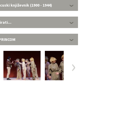
uski književnik (1900 - 1944)
rati...
 PRINCOM