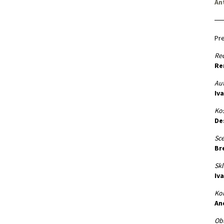
An
Pre
Red
Re
Aut
Iv
Kos
De
Sce
Br
Skl
Iv
Kor
An
Obl