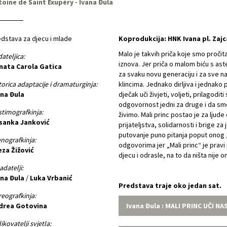
toine de Saint Exupéry - Ivana Đula
dstava za djecu i mlade
Koprodukcija: HNK Ivana pl. Zajc
Malo je takvih priča koje smo pročital
ateljica:
iznova. Jer priča o malom biću s ast
nata Carola Gatica
za svaku novu generaciju i za sve n
orica adaptacije i dramaturginja:
klincima. Jednako dirljiva i jednako 
ana Đula
dječak uči živjeti, voljeti, prilagodi
odgovornost jedni za druge i da sm
timografkinja:
živimo. Mali princ postao je za ljude
sanka Janković
prijateljstva, solidarnosti i brige za 
putovanje puno pitanja poput onog „
nografkinja:
odgovorima jer „Mali princ“ je pravi m
eza Žižović
djecu i odrasle, na to da ništa nije 
adatelji:
ana Đula
/
Luka Vrbanić
Predstava traje oko jedan sat.
eografkinja:
drea Gotovina
Ivana Đula : MALI PRINC UČI NAS
ikovatelji svjetla: