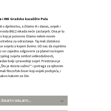
a i INK Gradsko kazalište Pula
i u djetinstvu, a čitamo ih i danas, uvijek i
eroida B612 nikada neće zastarjeti. Ona je tu
as koji je ponovno čitamo nekim novim
potrebna za odrastanje. Taj mali zlatokosi
ti se svijetu u kojem živimo. Uči nas da osjetimo
o svi zajedno odgovorni za planet na kojem
 cijelog svijeta simbol velikodušnosti,
jedan bolji i pravedniji svijet. Predstava je
Što je doista važno?“ i potraga za njihovim
ali filozofski biser koji uvijek podsjeća, i
onakvo kakvim se čini.
 ŽIVJETI I VOLJETI...