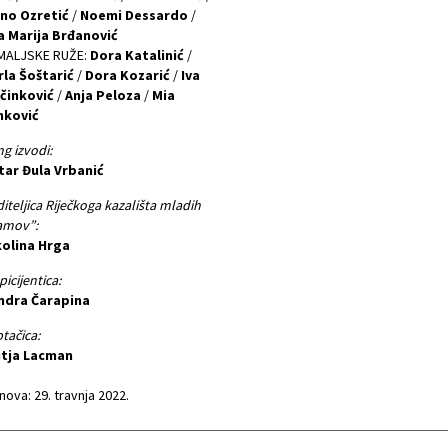
ano Ozretić
/
Noemi Dessardo
/
a Marija Brđanović
MALJSKE RUŽE:
Dora Katalinić
/
rla Šoštarić
/
Dora Kozarić
/
Iva
činković
/
Anja Peloza
/
Mia
nković
g izvodi:
tar Đula Vrbanić
iteljica Riječkoga kazališta mladih
amov”:
kolina Hrga
picijentica:
ndra Čarapina
tačica:
ntja Lacman
ova: 29. travnja 2022.