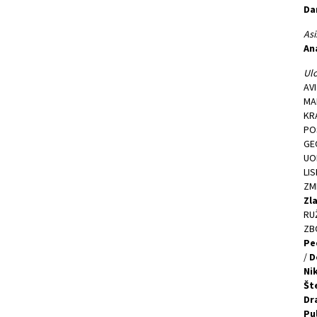
Da
Asi
An
Ulo
AV
MAL
KR
PO
GE
UO
LIS
ZM
Zla
RU
ZB
Pe
/
D
Ni
Št
Dr
Pul