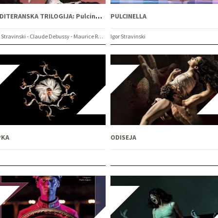
MEDITERANSKA TRILOGIJA: Pulcinella & Poslijepodne jednog fauna & Španjolska rapsodija
PULCINELLA
Igor Stravinski - Claude Debussy - Maurice Ravel
Igor Stravinski
PKA
ODISEJA