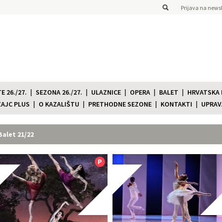
Prijava na newsl
 26./27.
SEZONA 26./27.
ULAZNICE
OPERA
BALET
HRVATSKA
ZAJC PLUS
O KAZALIŠTU
PRETHODNE SEZONE
KONTAKTI
UPRAV
Balet 21/22