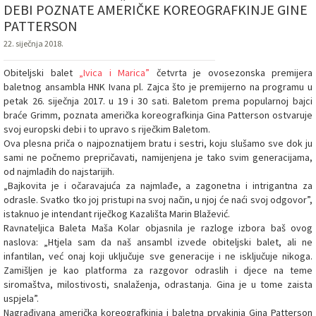
DEBI POZNATE AMERIČKE KOREOGRAFKINJE GINE
PATTERSON
22. siječnja 2018.
Obiteljski balet
„Ivica i Marica”
četvrta je ovosezonska premijera
baletnog ansambla HNK Ivana pl. Zajca što je premijerno na programu u
petak 26. siječnja 2017. u 19 i 30 sati. Baletom prema popularnoj bajci
braće Grimm, poznata američka koreografkinja Gina Patterson ostvaruje
svoj europski debi i to upravo s riječkim Baletom.
Ova plesna priča o najpoznatijem bratu i sestri, koju slušamo sve dok ju
sami ne počnemo prepričavati, namijenjena je tako svim generacijama,
od najmlađih do najstarijih.
„Bajkovita je i očaravajuća za najmlađe, a zagonetna i intrigantna za
odrasle. Svatko tko joj pristupi na svoj način, u njoj će naći svoj odgovor”,
istaknuo je intendant riječkog Kazališta Marin Blažević.
Ravnateljica Baleta Maša Kolar objasnila je razloge izbora baš ovog
naslova: „Htjela sam da naš ansambl izvede obiteljski balet, ali ne
infantilan, već onaj koji uključuje sve generacije i ne isključuje nikoga.
Zamišljen je kao platforma za razgovor odraslih i djece na teme
siromaštva, milostivosti, snalaženja, odrastanja. Gina je u tome zaista
uspjela”.
Nagrađivana američka koreografkinja i baletna prvakinja Gina Patterson