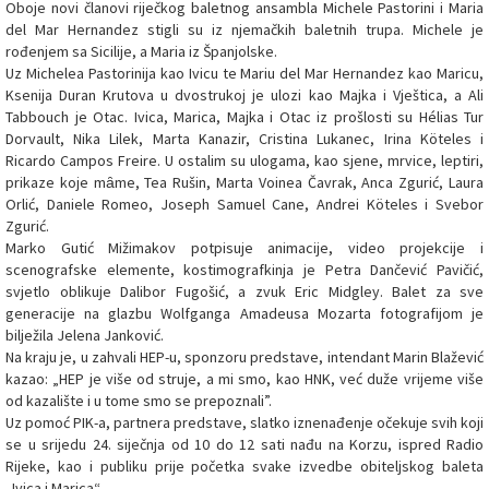
Oboje novi članovi riječkog baletnog ansambla Michele Pastorini i Maria
del Mar Hernandez stigli su iz njemačkih baletnih trupa. Michele je
rođenjem sa Sicilije, a Maria iz Španjolske.
Uz Michelea Pastorinija kao Ivicu te Mariu del Mar Hernandez kao Maricu,
Ksenija Duran Krutova u dvostrukoj je ulozi kao Majka i Vještica, a Ali
Tabbouch je Otac. Ivica, Marica, Majka i Otac iz prošlosti su Hélias Tur
Dorvault, Nika Lilek, Marta Kanazir, Cristina Lukanec, Irina Köteles i
Ricardo Campos Freire. U ostalim su ulogama, kao sjene, mrvice, leptiri,
prikaze koje mȃme, Tea Rušin, Marta Voinea Čavrak, Anca Zgurić, Laura
Orlić, Daniele Romeo, Joseph Samuel Cane, Andrei Köteles i Svebor
Zgurić.
Marko Gutić Mižimakov potpisuje animacije, video projekcije i
scenografske elemente, kostimografkinja je Petra Dančević Pavičić,
svjetlo oblikuje Dalibor Fugošić, a zvuk Eric Midgley. Balet za sve
generacije na glazbu Wolfganga Amadeusa Mozarta fotografijom je
bilježila Jelena Janković.
Na kraju je, u zahvali HEP-u, sponzoru predstave, intendant Marin Blažević
kazao: „HEP je više od struje, a mi smo, kao HNK, već duže vrijeme više
od kazalište i u tome smo se prepoznali”.
Uz pomoć PIK-a, partnera predstave, slatko iznenađenje očekuje svih koji
se u srijedu 24. siječnja od 10 do 12 sati nađu na Korzu, ispred Radio
Rijeke, kao i publiku prije početka svake izvedbe obiteljskog baleta
„Ivica i Marica“.