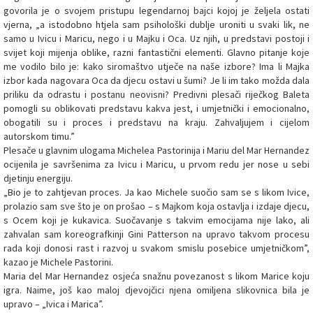
govorila je o svojem pristupu legendarnoj bajci kojoj je željela ostati
vjerna, „a istodobno htjela sam psihološki dublje uroniti u svaki lik, ne
samo u Ivicu i Maricu, nego i u Majku i Oca. Uz njih, u predstavi postoji i
svijet koji mijenja oblike, razni fantastični elementi. Glavno pitanje koje
me vodilo bilo je: kako siromaštvo utječe na naše izbore? Ima li Majka
izbor kada nagovara Oca da djecu ostavi u šumi? Je li im tako možda dala
priliku da odrastu i postanu neovisni? Predivni plesači riječkog Baleta
pomogli su oblikovati predstavu kakva jest, i umjetnički i emocionalno,
obogatili su i proces i predstavu na kraju. Zahvaljujem i cijelom
autorskom timu.”
Plesače u glavnim ulogama Michelea Pastorinija i Mariu del Mar Hernandez
ocijenila je savršenima za Ivicu i Maricu, u prvom redu jer nose u sebi
djetinju energiju.
„Bio je to zahtjevan proces. Ja kao Michele suočio sam se s likom Ivice,
prolazio sam sve što je on prošao – s Majkom koja ostavlja i izdaje djecu,
s Ocem koji je kukavica. Suočavanje s takvim emocijama nije lako, ali
zahvalan sam koreografkinji Gini Patterson na upravo takvom procesu
rada koji donosi rast i razvoj u svakom smislu posebice umjetničkom”,
kazao je Michele Pastorini.
Maria del Mar Hernandez osjeća snažnu povezanost s likom Marice koju
igra. Naime, još kao maloj djevojčici njena omiljena slikovnica bila je
upravo – „Ivica i Marica”.