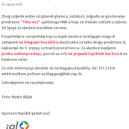
25. lipnja 2024.
Zbog ozljede jedne od glavnih glumica, nažalost, odgađa se gostovanje
predstave
“Tiha noć”
splitskoga HNK-a koje se trebalo održati u subotu
29. lipnja za sljedeću kazališnu sezonu.
Posjetiteljice i posjetitelji koji su kupili ulaznice na blagajni mogu ih
zamijeniti
na blagajni Kazališta
ulaznicama za neku drugu predstavu ili,
najkasnije do 5. srpnja, ostvariti povrat novca. Za ulaznice kupljene
preko
online
prodaje
, povrat se vrši
na
prepaid
ZajcKlub karticu
ili na
bankovni račun.
Za više informacija obratite se na blagajnu Kazališta, tel. 337-114 ili
elektroničkom poštom na blagajna@hnk-zajc.hr.
Zahvaljujemo na razumijevanju.
Foto: Matko Biljak
Sponzori Riječkih ljetnih noći