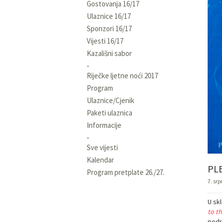
Gostovanja 16/17
Ulaznice 16/17
Sponzori 16/17
Vijesti 16/17
Kazališni sabor
Riječke ljetne noći 2017
Program
Ulaznice/Cjenik
Paketi ulaznica
Informacije
Sve vijesti
Kalendar
PL
Program pretplate 26./27.
7. srp
U skl
to th
podrš