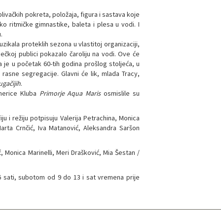
plivačkih pokreta, položaja, figura i sastava koje
o ritmičke gimnastike, baleta i plesa u vodi. I
.
ikala proteklih sezona u vlastitoj organizaciji,
ečkoj publici pokazalo čaroliju na vodi. Ove će
a je u početak 60-tih godina prošlog stoljeća, u
rasne segregacije. Glavni će lik, mlada Tracy,
ugačijih
.
enerice Kluba
Primorje Aqua Maris
osmislile su
u i režiju potpisuju Valerija Petrachina, Monica
Marta Crnčić, Iva Matanović, Aleksandra Saršon
, Monica Marinelli, Meri Drašković, Mia Šestan /
6 sati, subotom od 9 do 13 i sat vremena prije