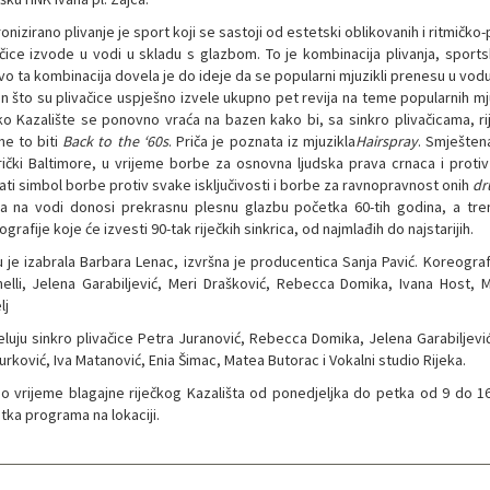
onizirano plivanje je sport koji se sastoji od estetski oblikovanih i ritmičko-
ačice izvode u vodi u skladu s glazbom. To je kombinacija plivanja, sportsk
vo ta kombinacija dovela je do ideje da se popularni mjuzikli prenesu u vodu
n što su plivačice uspješno izvele ukupno pet revija na teme popularnih mjuz
čko Kazalište se ponovno vraća na bazen kako bi, sa sinkro plivačicama, rij
ne to biti
Back to the ‘60s
. Priča je poznata iz mjuzikla
Hairspray
. Smješten
ički Baltimore, u vrijeme borbe za osnovna ljudska prava crnaca i protiv 
ati simbol borbe protiv svake isključivosti i borbe za ravnopravnost onih
dr
ja na vodi donosi prekrasnu plesnu glazbu početka 60-tih godina, a tr
grafije koje će izvesti 90-tak riječkih sinkrica, od najmlađih do najstarijih.
 je izabrala Barbara Lenac, izvršna je producentica Sanja Pavić. Koreografij
nelli, Jelena Garabiljević, Meri Drašković, Rebecca Domika, Ivana Host, 
lj
eluju sinkro plivačice Petra Juranović, Rebecca Domika, Jelena Garabiljević
urković, Iva Matanović, Enia Šimac, Matea Butorac i Vokalni studio Rijeka.
o vrijeme blagajne riječkog Kazališta od ponedjeljka do petka od 9 do 1
tka programa na lokaciji.