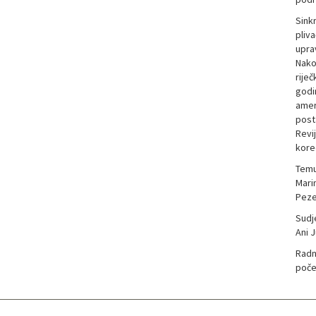
Sinkr
pliv
upra
Nako
rije
godi
amer
post
Revi
koreo
Temu
Mari
Peze
Sudj
Ani J
Radn
poče