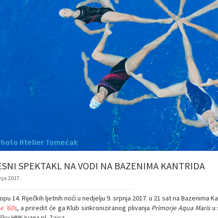
ESNI SPEKTAKL NA VODI NA BAZENIMA KANTRIDA
nja 2017.
opu 14. Riječkih ljetnih noći u nedjelju 9. srpnja 2017. u 21 sat na Bazenima 
e ’60s
, a priredit će ga Klub sinkroniziranog plivanja
Primorje Aqua Maris
u 
ku HNK Ivana pl. Zajca.