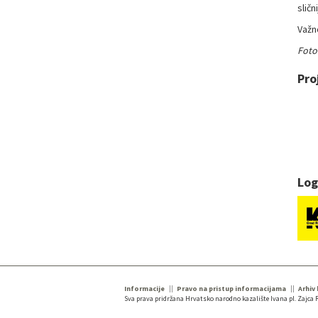
slič
Važn
Foto
Pro
Log
Informacije
Pravo na pristup informacijama
Arhiv
Sva prava pridržana Hrvatsko narodno kazalište Ivana pl. Zajca R