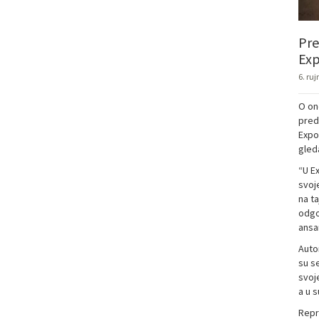
Pre
Exp
6. ruj
O on
pred
Expo
gleda
“U E
svoje
na ta
odgo
ans
Auto
su s
svoje
a u s
Repr