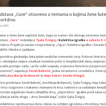
dstava „Cure“ otvoreno o temama o kojima žene šute –
ortdrvu
na 2023.
ome o čemu žene najčešće šute, čega se srame i što skrivaju otvoreno ćem
stave
„Cure“
redateljice
Tjaše Črnigoj
i
Kolektiva Igralke
u subotu 9. 
rtdrva. Projekt je nastao u koprodukciji „Zajca“, Kolektiva Igralke i Zavoda
lišče i Maska iz Ljubljane.
xportdrvu gledatelje čeka jedan neobičan vremenski stroj. Putovat ćete kroz
 i obiteljske ranjive a katkad i komične priče iz tinejdžerskih dana, umjesto
j način postaju i vaše, i priče vaših susjeda, a iskustva žena kroz povijest pov
vornost”, najavila je
Sendi Bakotić
, jedna od autorica i izvođačica. Osim nj
ambla
Anu Mariju Brđanović
te
Anju Sabol
i
Vandu Velagić
.
rice predstave Sendi Bakotić, Ana Marija Brđanović, Tjaša Črnigoj, Anja Sabo
e kroz razgovore s bakama i mamama te kroz radionice sa sadašnjim tinejdže
vrstan angažirani ritual u skladištu drva, „Exportdrvu“. Igralke pred nama o
uštini je nešto drugo – drvo ženskih linija”, ističe Tjaša Črnigoj.
oduktivna i spolna prava žena i danas su ozbiljno ugrožena u Hrvatskoj. Hoće