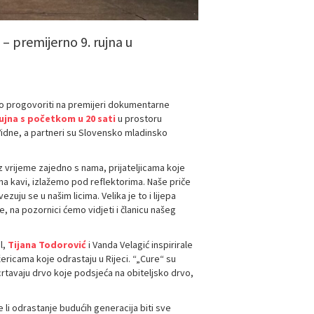
 premijerno 9. rujna u
o progovoriti na premijeri dokumentarne
rujna s početkom u 20 sati
u prostoru
 Vidne, a partneri su Slovensko mladinsko
 vrijeme zajedno s nama, prijateljicama koje
 na kavi, izlažemo pod reflektorima. Naše priče
ezuju se u našim licima. Velika je to i lijepa
e, na pozornici ćemo vidjeti i članicu našeg
l,
Tijana Todorović
i Vanda Velagić inspirirale
ricama koje odrastaju u Rijeci. “„Cure“ su
crtavaju drvo koje podsjeća na obiteljsko drvo,
 li odrastanje budućih generacija biti sve