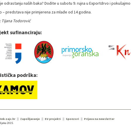
nije odrastanju naših baka? Dođite u subotu 9. rujna u Exportdrvo i pokušaj
o – predstava nije primjerena za mlađe od 14 godina.
: Tijana Todorović
jekt sufinanciraju:
istička podrška:
 hnk-zajc.hr
Zapošljavanje
EU projekti
Sponzori
Prijava na newsletter
ijeka 2015.