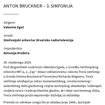
ANTON BRUCKNER – 3. SIMFONIJA
Dirigent:
Valentin Egel
Izvodi:
Simfonijski orkestar Hrvatske radiotelevizije
Inspicijentica:
Antonija Družeta
30. studenoga 2024.
Pod dirigentskim vodstvom Valentina Egela, u izvedbu Simfonijskog
orkestra HRT-a, u „Zajc“ dolazi veličanstvena i silovita Treća simfonija
u d-molu Antona Brucknera! Posvećena Richardu Wagneru, Treća
simfonija očuđujući je odraz monumentalnog, revolucionarnog i
autentičnog duha glazbenog svijeta austrijskog skladatelja. Sažimajući
stoljeća uzora i tradicija klasične glazbe, ali i ideje suvremenog doba,
Treća simfonija pruža neponovljiv doživljaj za slušatelja.
Premda se odrekao svega što je skladao prije 1864., austrijski