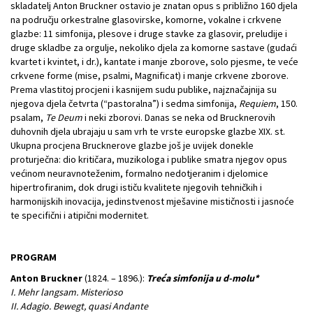
skladatelj Anton Bruckner ostavio je znatan opus s približno 160 djela
na području orkestralne glasovirske, komorne, vokalne i crkvene
glazbe: 11 simfonija, plesove i druge stavke za glasovir, preludije i
druge skladbe za orgulje, nekoliko djela za komorne sastave (gudaći
kvartet i kvintet, i dr.), kantate i manje zborove, solo pjesme, te veće
crkvene forme (mise, psalmi, Magnificat) i manje crkvene zborove.
Prema vlastitoj procjeni i kasnijem sudu publike, najznačajnija su
njegova djela četvrta (“pastoralna”) i sedma simfonija,
Requiem
, 150.
psalam,
Te Deum
i neki zborovi. Danas se neka od Brucknerovih
duhovnih djela ubrajaju u sam vrh te vrste europske glazbe XIX. st.
Ukupna procjena Brucknerove glazbe još je uvijek donekle
proturječna: dio kritičara, muzikologa i publike smatra njegov opus
većinom neuravnoteženim, formalno nedotjeranim i djelomice
hipertrofiranim, dok drugi ističu kvalitete njegovih tehničkih i
harmonijskih inovacija, jedinstvenost mješavine mističnosti i jasnoće
te specifični i atipični modernitet.
PROGRAM
Anton Bruckner
(1824. – 1896.):
Treća simfonija u d-molu*
I. Mehr langsam. Misterioso
II. Adagio. Bewegt, quasi Andante