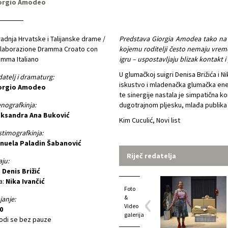
orgio Amodeo
adnja Hrvatske i Talijanske drame /
Predstava Giorgia Amodea tako na 
llaborazione Dramma Croato con
kojemu roditelji često nemaju vreme
mma Italiano
igru – uspostavljaju blizak kontakt 
U glumačkoj suigri Denisa Brižića i N
atelj i dramaturg:
iskustvo i mladenačka glumačka energ
orgio Amodeo
te sinergije nastala je simpatična 
nografkinja:
dugotrajnom pljesku, mlađa publika 
eksandra Ana Buković
Kim Cuculić, Novi list
timografkinja:
nuela Paladin Šabanović
Riječ redatelja
aju:
:
Denis Brižić
a:
Nika Ivančić
Foto
&
janje:
Video
0
galerija
odi se bez pauze