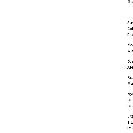
Gi
Sur
Co
Dra
Red
Gi
Sce
Al
Kos
Ma
Igr
On
On
Tra
1:1
Izv