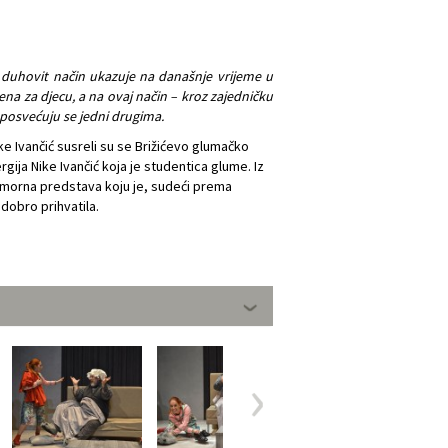
duhovit način ukazuje na današnje vrijeme u
na za djecu, a na ovaj način – kroz zajedničku
i posvećuju se jedni drugima.
ike Ivančić susreli su se Brižićevo glumačko
ija Nike Ivančić koja je studentica glume. Iz
komorna predstava koju je, sudeći prema
dobro prihvatila.