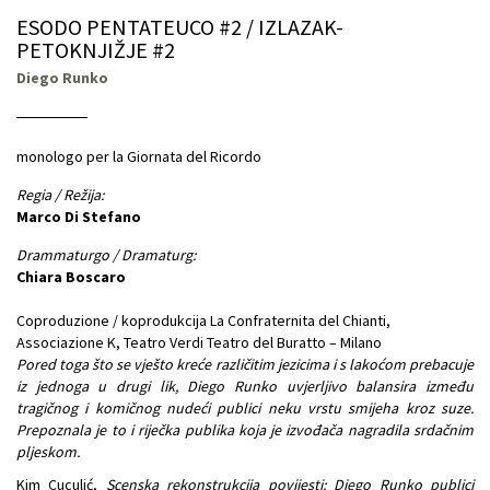
ESODO PENTATEUCO #2 / IZLAZAK-
PETOKNJIŽJE #2
Diego Runko
monologo per la Giornata del Ricordo
Regia / Režija:
Marco Di Stefano
Drammaturgo / Dramaturg:
Chiara Boscaro
Coproduzione / koprodukcija La Confraternita del Chianti,
Associazione K, Teatro Verdi Teatro del Buratto – Milano
Pored toga što se vješto kreće različitim jezicima i s lakoćom prebacuje
iz jednoga u drugi lik, Diego Runko uvjerljivo balansira između
tragičnog i komičnog nudeći publici neku vrstu smijeha kroz suze.
Prepoznala je to i riječka publika koja je izvođača nagradila srdačnim
pljeskom.
Kim Cuculić,
Scenska rekonstrukcija povijesti: Diego Runko publici