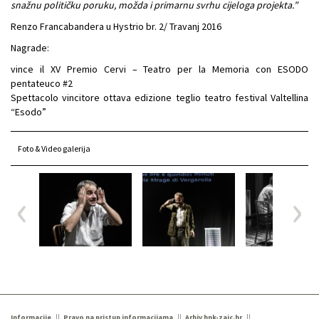
snažnu političku poruku, možda i primarnu svrhu cijeloga projekta.”
Renzo Francabandera u Hystrio br. 2/ Travanj 2016
Nagrade:
vince il XV Premio Cervi – Teatro per la Memoria con ESODO
pentateuco #2
Spettacolo vincitore ottava edizione teglio teatro festival Valtellina
“Esodo”
Foto & Video galerija
Informacije
Pravo na pristup informacijama
Arhiv hnk-zajc.hr