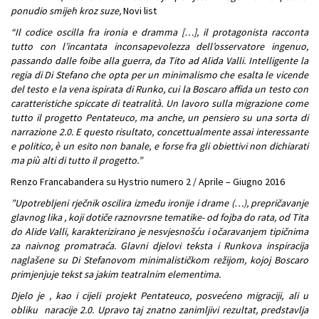
ponudio smijeh kroz suze,
Novi list
“Il codice oscilla fra ironia e dramma […], il protagonista racconta
tutto con l’incantata inconsapevolezza dell’osservatore ingenuo,
passando dalle foibe alla guerra, da Tito ad Alida Valli. Intelligente la
regia di Di Stefano che opta per un minimalismo che esalta le vicende
del testo e la vena ispirata di Runko, cui la Boscaro affida un testo con
caratteristiche spiccate di teatralità. Un lavoro sulla migrazione come
tutto il progetto Pentateuco, ma anche, un pensiero su una sorta di
narrazione 2.0. E questo risultato, concettualmente assai interessante
e politico, è un esito non banale, e forse fra gli obiettivi non dichiarati
ma più alti di tutto il progetto.”
Renzo Francabandera su Hystrio numero 2 / Aprile – Giugno 2016
”Upotrebljeni rječnik oscilira između ironije i drame (…), prepričavanje
glavnog lika , koji dotiče raznovrsne tematike- od fojba do rata, od Tita
do Alide Valli, karakterizirano je nesvjesnošću i očaravanjem tipičnima
za naivnog promatraća. Glavni djelovi teksta i Runkova inspiracija
naglašene su Di Stefanovom minimalističkom režijom, kojoj Boscaro
primjenjuje tekst sa jakim teatralnim elementima.
Djelo je , kao i cijeli projekt Pentateuco, posvećeno migraciji, ali u
obliku naracije 2.0. Upravo taj znatno zanimljivi rezultat, predstavlja