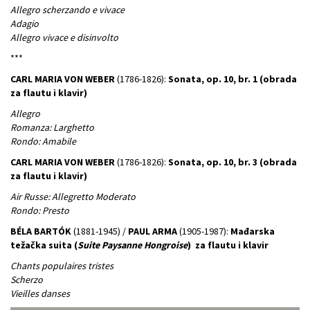
Allegro scherzando e vivace
Adagio
Allegro vivace e disinvolto
***
CARL MARIA VON WEBER
(1786-1826):
Sonata, op. 10, br. 1 (obrada
za flautu i klavir)
Allegro
Romanza: Larghetto
Rondo: Amabile
CARL MARIA VON WEBER
(1786-1826):
Sonata, op. 10, br. 3 (obrada
za flautu i klavir)
Air Russe: Allegretto Moderato
Rondo: Presto
BÉLA BARTÓK
(1881-1945) /
PAUL ARMA
(1905-1987):
Mađarska
težačka suita (
Suite Paysanne Hongroise
) za flautu i klavir
Chants populaires tristes
Scherzo
Vieilles danses