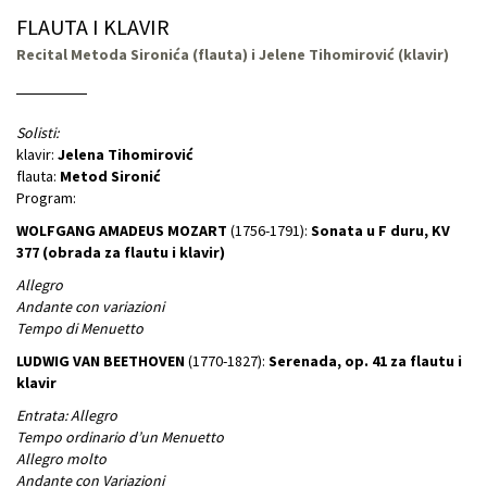
FLAUTA I KLAVIR
Recital Metoda Sironića (flauta) i Jelene Tihomirović (klavir)
Solisti:
klavir:
Jelena Tihomirović
flauta:
Metod Sironić
Program:
WOLFGANG AMADEUS MOZART
(1756-1791):
Sonata u F duru, KV
377 (obrada za flautu i klavir)
Allegro
Andante con variazioni
Tempo di Menuetto
LUDWIG VAN BEETHOVEN
(1770-1827):
Serenada, op. 41 za flautu i
klavir
Entrata: Allegro
Tempo ordinario d’un Menuetto
Allegro molto
Andante con Variazioni