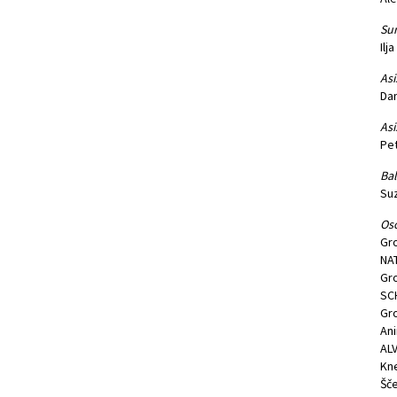
Sur
Ilj
Asi
Da
Asi
Pet
Bal
Suz
Os
Gro
NA
Gro
SC
Gro
An
AL
Kne
Šče