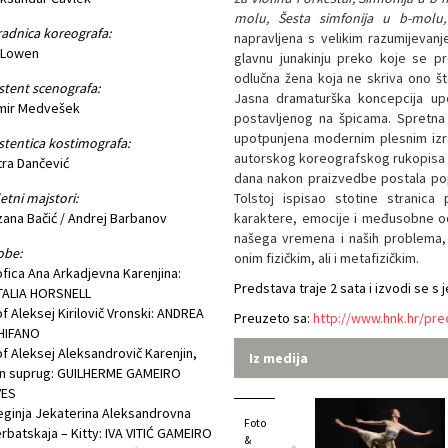
molu, Šesta simfonija u b-molu,
adnica koreografa:
napravljena s velikim razumijevan
a Lowen
glavnu junakinju preko koje se pr
odlučna žena koja ne skriva ono što
stent scenografa:
Jasna dramaturška koncepcija upo
mir Medvešek
postavljenog na špicama. Spretna
upotpunjena modernim plesnim izr
stentica kostimografa:
autorskog koreografskog rukopisa u
ra Dančević
dana nakon praizvedbe postala pop
etni majstori:
Tolstoj ispisao stotine stranica
ana Bačić / Andrej Barbanov
karaktere, emocije i međusobne o
našega vremena i naših problema, 
obe:
onim fizičkim, ali i metafizičkim.
fica Ana Arkadjevna Karenjina:
Predstava traje 2 sata i izvodi se s
TALIA HORSNELL
f Aleksej Kirilovič Vronski: ANDREA
Preuzeto sa:
http://www.hnk.hr/pre
HIFANO
f Aleksej Aleksandrovič Karenjin,
Iz medija
in suprug: GUILHERME GAMEIRO
VES
ginja Jekaterina Aleksandrovna
Foto
rbatskaja – Kitty: IVA VITIĆ GAMEIRO
&