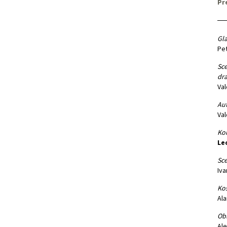
Pr
Gla
Pet
Sce
dra
Val
Aut
Val
Kor
Le
Sce
Iva
Kos
Ala
Obl
Ale