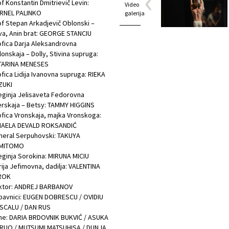
f Konstantin Dmitrievič Levin:
Video
RNEL PALINKO
galerija
f Stepan Arkadjevič Oblonski –
va, Anin brat: GEORGE STANCIU
fica Darja Aleksandrovna
onskaja – Dolly, Stivina supruga:
TARINA MENESES
fica Lidija Ivanovna supruga: RIEKA
ZUKI
ginja Jelisaveta Fedorovna
rskaja – Betsy: TAMMY HIGGINS
fica Vronskaja, majka Vronskoga:
HAELA DEVALD ROKSANDIĆ
neral Serpuhovski: TAKUYA
MITOMO
ginja Sorokina: MIRUNA MICIU
ija Jefimovna, dadilja: VALENTINA
ROK
ktor: ANDREJ BARBANOV
bavnici: EUGEN DOBRESCU / OVIDIU
SCALU / DAN RUS
ne: DARIA BRDOVNIK BUKVIĆ / ASUKA
RUO / MUTSUMI MATSUHISA / DUNJA