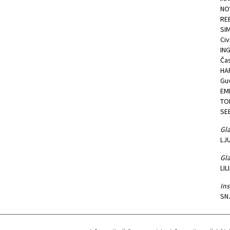
NO
REB
SI
Civ
IN
Ča
HA
Guv
EMI
TO
SE
Gla
LJ
Gla
LIL
Ins
SN