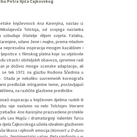
bu Petra Iljiča Čajkovskog
jetske književnosti
Ana Karenjina
, nastao iz
ikolajeviča Tolstoja, od svojega nastanka
uzbuđuje čitatelje diljem svijeta. Fatalna,
 Karenjine, udane žene i majke, prema mladom
a nepresušna inspiracija mnogim kazališnim i
jepotice s filmskog platna koje su utjelovile
đu strasti i obiteljskih obaveza, spremne radi
oman je doživio mnoge scenske adaptacije, ali
o se tek 1972. na glazbu Rodiona Ščedrina u
je. Otada je nekoliko suvremenih koreografa
erarni predložak intrigantne teme, postavljajući
alištima, na različite glazbene predloške.
onaći inspiraciju u književnim djelima ruskih ili
zbu nije naslonio na neki Tolstojev literarni
zagrebačke
Ane Karenjine
praizvedene protekle
fu Leu Mujiću i dramaturginji Valentini Turcu
 djela Čajkovskoga učinila idealnim glazbenim
e likova i njihovih emocija (
Koncert u D-duru
-molu, Sentimentalni valcer, Peta simfonija u e-