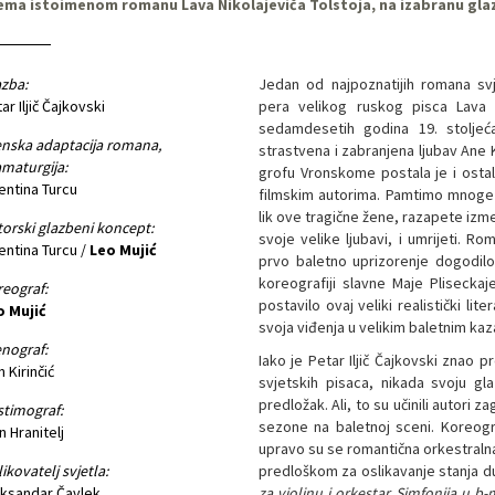
ema istoimenom romanu Lava Nikolajeviča Tolstoja, na izabranu glaz
zba:
Jedan od najpoznatijih romana sv
ar Iljič Čajkovski
pera velikog ruskog pisca Lava N
sedamdesetih godina 19. stoljeća 
nska adaptacija romana,
strastvena i zabranjena ljubav Ane
maturgija:
grofu Vronskome postala je i ostal
entina Turcu
filmskim autorima. Pamtimo mnoge l
lik ove tragične žene, razapete izme
orski glazbeni koncept:
svoje velike ljubavi, i umrijeti. R
entina Turcu /
Leo Mujić
prvo baletno uprizorenje dogodil
koreografiji slavne Maje Plisecka
eograf:
postavilo ovaj veliki realistički lit
o Mujić
svoja viđenja u velikim baletnim kaz
nograf:
Iako je Petar Iljič Čajkovski znao pr
n Kirinčić
svjetskih pisaca, nikada svoju gla
predložak. Ali, to su učinili autori 
timograf:
sezone na baletnoj sceni. Koreogra
n Hranitelj
upravo su se romantična orkestralna
ikovatelj svjetla:
predloškom za oslikavanje stanja duš
ksandar Čavlek
za violinu i orkestar, Simfonija u b