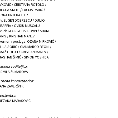
VKOVIĆ / CRISTIANA ROTOLO /
ECCA SMITH / LUCIJA RADIĆ /
MONA UNTERAJTER
ili: EUGEN DOBRESCU / DUILIO
GRAFFIA / OVIDIU MUSCALU
snici: GEORGE BALDOVIN / ADAM
RRIS / KRISTIAN MANEV
erneri i posluga: OZANA MIRKOVIĆ /
LIJA SORIĆ / GIANMARCO BEONI /
MAŽ GOLUB / KRISTIAN MANEV /
BASTIAN ŠIMIĆ / SIMON YOSHIDA
zbena voditeljica:
UDMILA ŠUMAROVA
zbena korepetitorica:
IANA ZAVERŠNIK
picijentica:
JEŽANA MARASOVIĆ