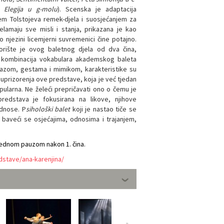
 Elegija u g-molu
). Scenska je adaptacija
jem Tolstojeva remek-djela i suosjećanjem za
elamaju sve misli i stanja, prikazana je kao
 njezini licemjerni suvremenici čine potajno.
rište je ovog baletnog djela od dva čina,
 kombinacija vokabulara akademskog baleta
azom, gestama i mimikom, karakteristike su
prizorenja ove predstave, koja je već tjedan
ularna. Ne želeći prepričavati ono o čemu je
 predstava je fokusirana na likove, njihove
dnose. P
sihološki balet
koji je nastao tiče se
baveći se osjećajima, odnosima i trajanjem,
 jednom pauzom nakon 1. čina.
dstave/ana-karenjina/