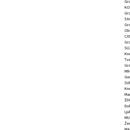
Gro
KO
Gro
Sti
Gro
Obl
CA
Gro
SU
Kne
Tve
Gro
MI
Ge
SU
Kne
Mar
ŠT
Do
Lju
MU
Že
MA