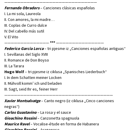
—————————————————————————————
Fernando Obradors
– Canciones clásicas españolas
I. La mi sola, Laureola
II. Con amores, la mi madre…
III. Coplas de Curro dulce
IV. Del cabello más sutil
V. El Vito
——————————————
***
———————————————
Federico Garcia Lorca
– tri pjesme iz „Canciones españolas antiguas“
I. Sevillanas del Siglo XVIII
II. Romance de Don Boyso
III. La Tarara
Hugo Wolf
– tri pjesme iz ciklusa „Spanisches Liederbuch“
I. In dem Schatten meiner Locken
II. Mühvoll komm’ ich und beladen
III. Sagt, seid Ihr es, feiner Herr
——————————————————————————————————
Xavier Montsalvatge
– Canto negro (iz ciklusa „Cinco canciones
negras“)
Carlos Guastavino
– La rosa y el sauce
Gioachino Rossini
– Canzonetta spagnuola
Maurice Ravel
– Vocalise-étude en forma de Habanera
Gioachino Rossini
– Aragonese