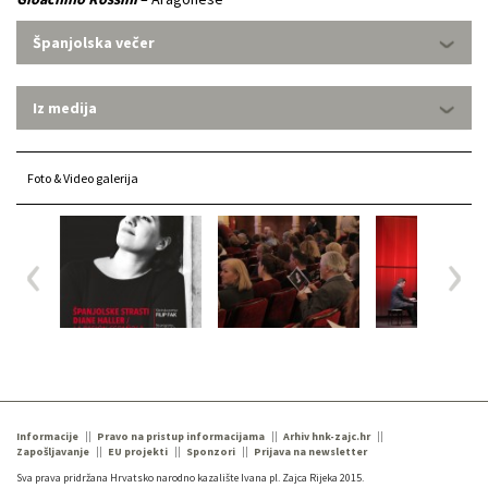
Španjolska večer
Iz medija
Foto & Video galerija
Informacije
Pravo na pristup informacijama
Arhiv hnk-zajc.hr
Zapošljavanje
EU projekti
Sponzori
Prijava na newsletter
Sva prava pridržana Hrvatsko narodno kazalište Ivana pl. Zajca Rijeka 2015.