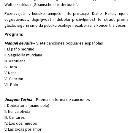
Wolfa iz ciklusa „Spanisches Liederbuch“.
Poznavajući vrhunsko umijeće interpretacije Diane Haller, njenu
sugestivnost, dojmljivost i duboku proživljenost te strast prema
glazbi, sigurni smo da publiku očekuje nezaboravna koncertna večer.
Program:
Manuel de Falla
– Siete canciones populares españolas
I. El paño moruno
II. Seguidilla murciana
III. Asturiana
IV. Jota
V. Nana
VI. Canción
VII. Polo
—————————————————————————————
Joaquin Turina
– Poema en forma de canciones
I. Dedicatoria (piano solo)
II. Nunca olvida
III. Cantares
IV. Los dos miedos
V. Las locas por amor