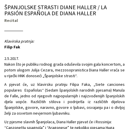
ŠPANJOLSKE STRASTI DIANE HALLER / LA
PASIÓN ESPAÑOLA DE DIANA HALLER
Recital
Klavirska pratnja:
Filip Fak
2.5.2017.
Nakon što je publiku rodnog grada oduševila svojim gala koncertom, a
potom ulogom Julija Cezara, mezzosopranistica Diana Haller vraća se
u riječki HNK donoseći „Španjolske strasti“.
A pjevat će, uz klavirsku pratnju Filipa Faka, „Siete canciones
populares Españolas“ (Sedam španjolskih narodnih pjesama) Manula
de Falle, jedno od njegovih najpopularnijih i najizvođenijih španjolskih
djela uopće. Različitih stilova i podrijetla iz različitih dijelova
Španjolske, govore, naravno, govore o ljubavi, osvajanju pa i o divljoj
želji za osvetom nevjernom ljubavniku.
Uz pjesme slavnih Španjolaca, Diana Haller pjevat će i Rossinija:
“Canzonettu spagnola” i “Aragonese” te nekoliko pjesama Huga