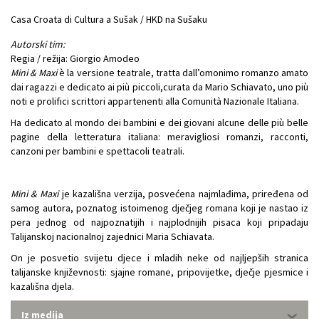
Casa Croata di Cultura a Sušak / HKD na Sušaku
Autorski tim:
Regia / režija: Giorgio Amodeo
Mini & Maxi
è la versione teatrale, tratta dall’omonimo romanzo amato
dai ragazzi e dedicato ai più piccoli,curata da Mario Schiavato, uno più
noti e prolifici scrittori appartenenti alla Comunità Nazionale Italiana.
Ha dedicato al mondo dei bambini e dei giovani alcune delle più belle
pagine della letteratura italiana: meravigliosi romanzi, racconti,
canzoni per bambini e spettacoli teatrali.
Mini & Maxi
je kazališna verzija, posvećena najmlađima, priređena od
samog autora, poznatog istoimenog dječjeg romana koji je nastao iz
pera jednog od najpoznatijih i najplodnijih pisaca koji pripadaju
Talijanskoj nacionalnoj zajednici Maria Schiavata.
On je posvetio svijetu djece i mladih neke od najljepših stranica
talijanske književnosti: sjajne romane, pripovijetke, dječje pjesmice i
kazališna djela.
Iz medija