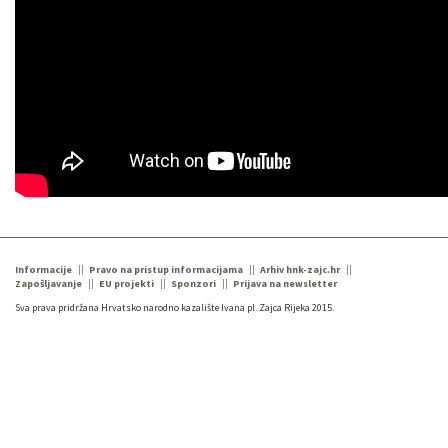
Informacije
Pravo na pristup informacijama
Arhiv hnk-zajc.hr
Zapošljavanje
EU projekti
Sponzori
Prijava na newsletter
Sva prava pridržana Hrvatsko narodno kazalište Ivana pl. Zajca Rijeka 2015.