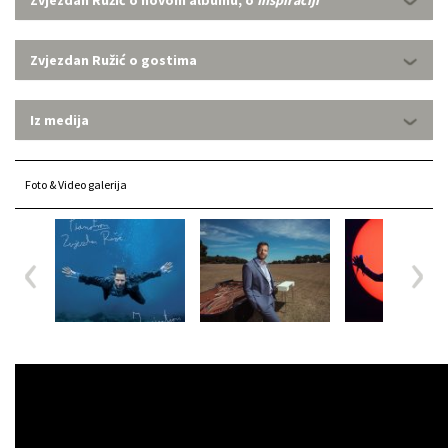
Zvjezdan Ružić o gostima
Iz medija
Foto & Video galerija