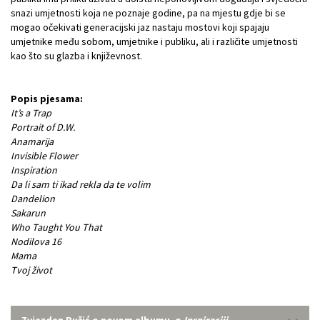
snazi umjetnosti koja ne poznaje godine, pa na mjestu gdje bi se
mogao očekivati generacijski jaz nastaju mostovi koji spajaju
umjetnike među sobom, umjetnike i publiku, ali i različite umjetnosti
kao što su glazba i književnost.
Popis pjesama:
It’s a Trap
Portrait of D.W.
Anamarija
Invisible Flower
Inspiration
Da li sam ti ikad rekla da te volim
Dandelion
Sakarun
Who Taught You That
Nodilova 16
Mama
Tvoj život
Zvjezdan Ružić o novom albumu, o
Inspiraciji