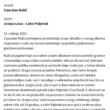
Izvodi:
Zvjezdan Ružić
Gosti:
Josipa Lisac
/
Luko Paljetak
22. svibnja 2022.
Zvjezdan Ružić premijerno predstavlja svoje skladbe s novog albuma
Inspiration
i vodi vas na nesvakidašnje i poprilično jedinstveno
glazbeno putovanje!
Ružić je pijanist koji sa svakim svojim albumom iznova pomiče granice
i iznenađuje svoju stalno rastuću publiku. Iako je dosad već dobrano
razmazio publiku naviknuvši je na korak dalje svaki put, u tome nikada
ne podbaci. Druga sezona projekta
Pianotron
, ako ćemo brojati
prema albumima, donosi ne samo obogaćeni, sada već itekako
prepoznatljivi zvuk, već i suradnje s velikanima umjetnosti kao što su
glazbena diva Josipa Lisac (
Da li sam ti ikad rekla da te volim
) i
renomirani akademski pjesnik Luko Paljetak (
Tvoj život
). S obzirom na
to da će mu se oni pridružiti i na pozornici iznimno na ovom koncertu,
pri čemu će Josipa Lisac stati na pozornicu ovog velebnog zdanja
nakon više od 10 godina, a Luko Paljetak po prvi put u ovakvoj ulozi,
publika ima priliku uživati u doista neponovljivom događaju i svjedočiti