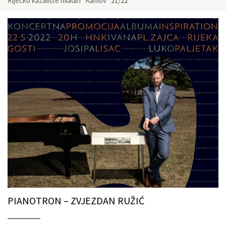
Riječko kazalište mladih “Kamov” 21/22
PIANOTRON – ZVJEZDAN RUŽIĆ