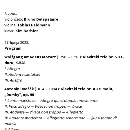
Izvode:
violončelo:
Bruno Delepelaire
violina:
Tobias Feldmann
klavir:
Kim Barbier
27. lipnja 2023.
Program
Wolfgang Amadeus Mozart
(1756. – 1791.):
Klavirski trio br. 5 u C-
duru, K.548
I. Allegro
II. Andante cantabile
III. Allegro
Antonín Dvořák
(1814. – 1894.):
Klavirski trio br. 4 u e-molu,
„Dumky”, op. 90
I. Lento maestoso — Allegro quasi doppio movimento
II. Poco adagio — Vivace non troppo — Vivace
III. Andante — Vivace non troppo — Allegretto
IV. Andante moderato — Allegretto scherzando — Quasi tempo di
marcia
V. Allegro