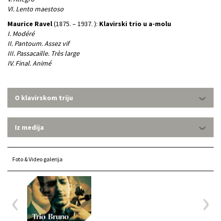
VI. Lento maestoso
Maurice Ravel
(1875. – 1937. ):
Klavirski trio u a-molu
I. Modéré
II. Pantoum. Assez vif
III. Passacaille. Très large
IV. Final. Animé
O klavirskom triju
Iz medija
Foto & Video galerija