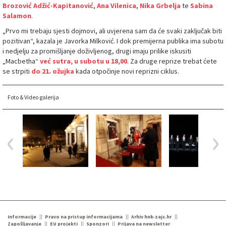
Brozović Adžić-Kapitanović
,
Ana Vilenica
,
Nika Grbelja
te
Sabina
Salamon
.
„Prvo mi trebaju sjesti dojmovi, ali uvjerena sam da će svaki zaključak biti
pozitivan“, kazala je Javorka Milković. I dok premijerna publika ima subotu
i nedjelju za promišljanje doživljenog, drugi imaju prilike iskusiti
„Macbetha“
već sutra, u subotu u 18,00
. Za druge reprize trebat ćete
se strpiti
do 21. ožujka
kada otpočinje novi reprizni ciklus.
Foto & Video galerija
Informacije
Pravo na pristup informacijama
Arhiv hnk-zajc.hr
Zapošljavanje
EU projekti
Sponzori
Prijava na newsletter