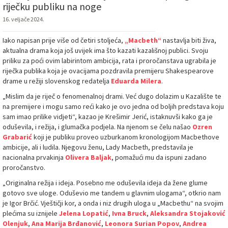
riječku publiku na noge
16. veljače 2024.
Iako napisan prije više od četiri stoljeća,
„Macbeth“
nastavlja biti živa,
aktualna drama koja još uvijek ima što kazati kazališnoj publici. Svoju
priliku za poći ovim labirintom ambicija, rata i proročanstava ugrabila je
riječka publika koja je ovacijama pozdravila premijeru Shakespearove
drame u režiji slovenskog redatelja
Eduarda Milera
.
„Mislim da je riječ o fenomenalnoj drami. Već dugo dolazim u Kazalište te
na premijere i mogu samo reći kako je ovo jedna od boljih predstava koju
sam imao prilike vidjeti“, kazao je Krešimir Jerić, istaknuvši kako ga je
oduševila, i režija, i glumačka podjela. Na njenom se čelu našao
Ozren
Grabarić
koji je publiku proveo uzburkanom kronologijom Macbethove
ambicije, ali i ludila. Njegovu ženu, Lady Macbeth, predstavila je
nacionalna prvakinja
Olivera Baljak
, pomažući mu da ispuni zadano
proročanstvo.
„Originalna režija i ideja. Posebno me oduševila ideja da žene glume
gotovo sve uloge. Oduševio me tandem u glavnim ulogama“, otkrio nam
je Igor Brčić. Vještičji kor, a onda i niz drugih uloga u „Macbethu“ na svojim
plećima su iznijele
Jelena Lopatić
,
Ivna Bruck
,
Aleksandra Stojaković
Olenjuk
,
Ana Marija Brđanović
,
Leonora Surian Popov
,
Andrea