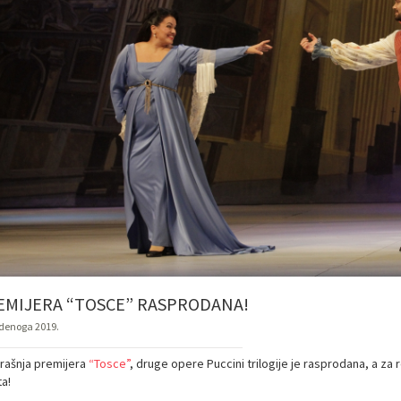
EMIJERA “TOSCE” RASPRODANA!
udenoga 2019.
rašnja premijera
“Tosce”
, druge opere Puccini trilogije je rasprodana, a za
a!